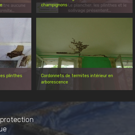
re
champignons
es plinthes
Cordonnets de termites intérieur en
arborescence
 protection
ue