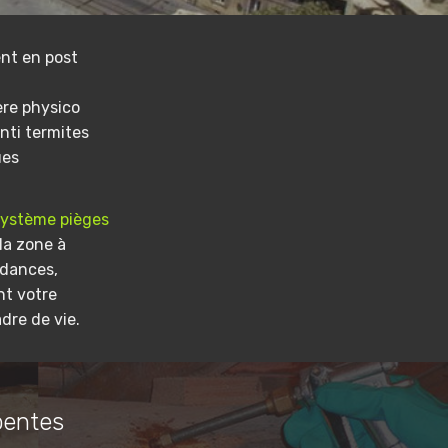
nt en post
ere physico
nti termites
ues
système pièges
la zone à
ndances,
nt votre
dre de vie.
pentes