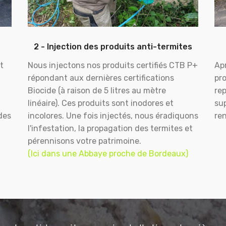
2 - Injection des produits anti-termites
t
Nous injectons nos produits certifiés CTB P+
Apr
répondant aux dernières certifications
pr
Biocide (à raison de 5 litres au mètre
rep
linéaire). Ces produits sont inodores et
sup
des
incolores. Une fois injectés, nous éradiquons
ren
l'infestation, la propagation des termites et
pérennisons votre patrimoine.
(Ici dans une Abbaye proche de Bordeaux)