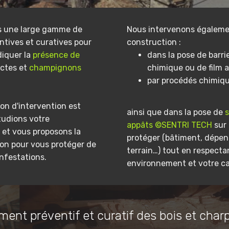
s une large gamme de
Nous intervenons égaleme
ntives et curatives pour
construction :
diquer la
présence de
dans la pose de barri
ectes et
champignons
chimique ou de film a
par procédés chimiq
on d'intervention est
ainsi que dans la pose de
tudions votre
appâts ©SENTRI TECH
sur 
et vous proposons la
protéger (bâtiment, dépe
ion pour vous protéger de
terrain…) tout en respecta
infestations.
environnement et votre ca
ment préventif et curatif des bois et char