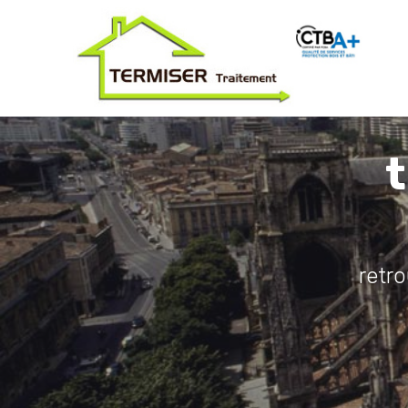
t
retr