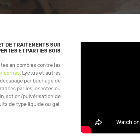
ET DE TRAITEMENTS SUR
ENTES ET PARTIES BOIS
ntes en combles contre les
ricornes
, Lyctus et autres
 décapage par bûchage de
gradées par les insectes ou
njection/pulvérisation de
its de type liquide ou gel.