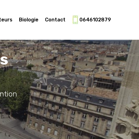
teurs
Biologie
Contact
0646102879
es
ntion