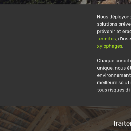
Nous déployon
solutions préve
prévenir et éra
termites
, d'ins
xylophages
.
Chaque conditi
unique, nous é
environnement 
meilleure solut
tous risques d'
Traite