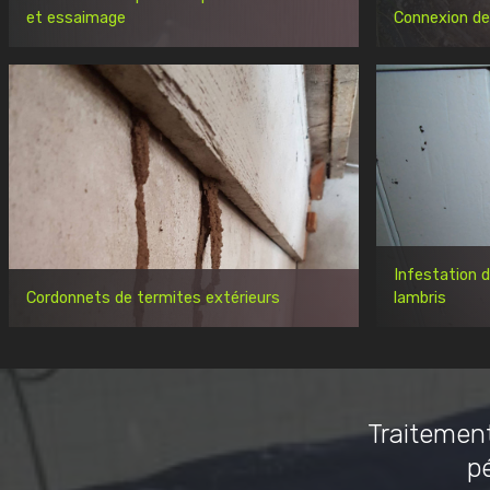
et essaimage
Connexion de
Infestation 
Cordonnets de termites extérieurs
lambris
Traitement
p