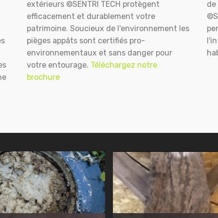
extérieurs ©SENTRI TECH protègent
de 
efficacement et durablement votre
©S
patrimoine. Soucieux de l'environnement les
pe
es
pièges appâts sont certifiés pro-
l'i
environnementaux et sans danger pour
hab
es
votre entourage.
Téléchargez notre
ne
brochure