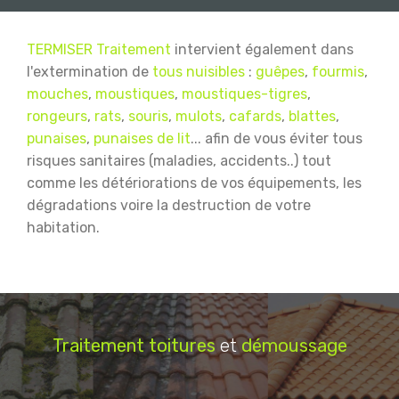
TERMISER Traitement
intervient également dans
l'extermination de
tous nuisibles
:
guêpes
,
fourmis
,
mouches
,
moustiques
,
moustiques-tigres
,
rongeurs
,
rats
,
souris
,
mulots
,
cafards
,
blattes
,
punaises
,
punaises de lit
... afin de vous éviter tous
risques sanitaires (maladies, accidents..) tout
comme les détériorations de vos équipements, les
dégradations voire la destruction de votre
habitation.
Traitement
toitures
et
démoussage