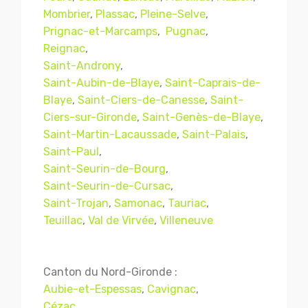
Mombrier
,
Plassac
,
Pleine-Selve
,
Prignac-et-Marcamps
,
Pugnac
,
Reignac
,
Saint-Androny
,
Saint-Aubin-de-Blaye
,
Saint-Caprais-de-
Blaye
,
Saint-Ciers-de-Canesse
,
Saint-
Ciers-sur-Gironde
,
Saint-Genès-de-Blaye
,
Saint-Martin-Lacaussade
,
Saint-Palais
,
Saint-Paul
,
Saint-Seurin-de-Bourg
,
Mentions légales
CGV
Saint-Seurin-de-Cursac
,
Saint-Trojan
,
Samonac
,
Tauriac
,
Teuillac
,
Val de Virvée
,
Villeneuve
© Copyright 2018 - 2021
TERMISER
TRAITEMENT
- tous droits réservés - site réalisé et
Canton du Nord-Gironde :
référencé par
© MACWIN
Aubie-et-Espessas
,
Cavignac
,
Cézac
,