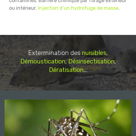
contaminés.
Barrière chimique par forage extérieur
ou intérieur.
Injection d’un hydrofuge de masse
.
Extermination des
nuisibles
,
Démoustication
,
Désinsectisation
,
Dératisation
...