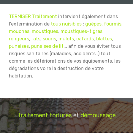
TERMISER Traitement
intervient également dans
l'extermination de
tous nuisibles
:
guêpes
,
fourmis
,
mouches
,
moustiques
,
moustiques-tigres
,
rongeurs
,
rats
,
souris
,
mulots
,
cafards
,
blattes
,
punaises
,
punaises de lit
... afin de vous éviter tous
risques sanitaires (maladies, accidents..) tout
comme les détériorations de vos équipements, les
dégradations voire la destruction de votre
habitation.
Traitement
toitures
et
démoussage