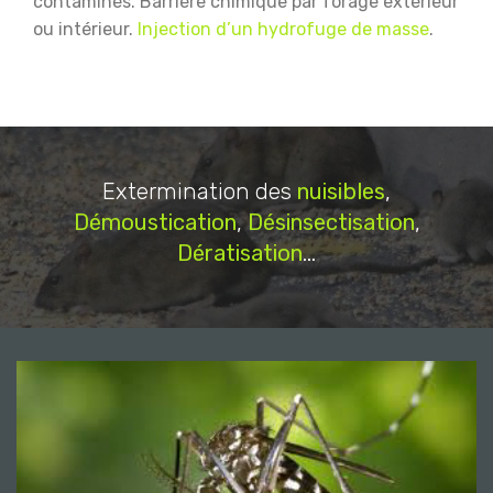
contaminés.
Barrière chimique par forage extérieur
ou intérieur.
Injection d’un hydrofuge de masse
.
Extermination des
nuisibles
,
Démoustication
,
Désinsectisation
,
Dératisation
...