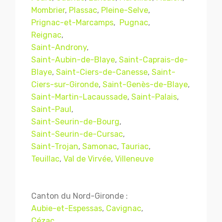
Mombrier
,
Plassac
,
Pleine-Selve
,
Prignac-et-Marcamps
,
Pugnac
,
Reignac
,
Saint-Androny
,
Saint-Aubin-de-Blaye
,
Saint-Caprais-de-
Blaye
,
Saint-Ciers-de-Canesse
,
Saint-
Ciers-sur-Gironde
,
Saint-Genès-de-Blaye
,
Saint-Martin-Lacaussade
,
Saint-Palais
,
Saint-Paul
,
Saint-Seurin-de-Bourg
,
Mentions légales
CGV
Saint-Seurin-de-Cursac
,
Saint-Trojan
,
Samonac
,
Tauriac
,
Teuillac
,
Val de Virvée
,
Villeneuve
© Copyright 2018 - 2021
TERMISER
TRAITEMENT
- tous droits réservés - site réalisé et
Canton du Nord-Gironde :
référencé par
© MACWIN
Aubie-et-Espessas
,
Cavignac
,
Cézac
,