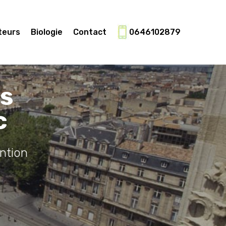
teurs
Biologie
Contact
0646102879
es
c
ntion