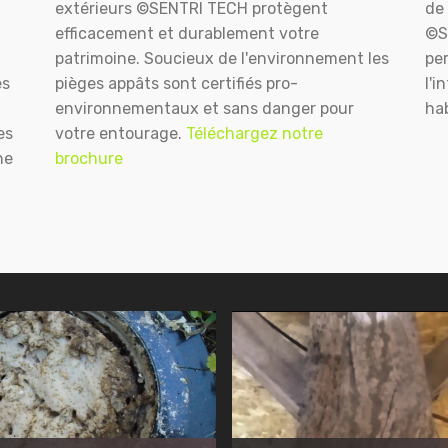
extérieurs ©SENTRI TECH protègent
de 
efficacement et durablement votre
©S
patrimoine. Soucieux de l'environnement les
pe
es
pièges appâts sont certifiés pro-
l'i
environnementaux et sans danger pour
hab
es
votre entourage.
Téléchargez notre
ne
brochure