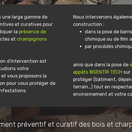
s une large gamme de
Nous intervenons égaleme
ntives et curatives pour
construction :
diquer la
présence de
dans la pose de barri
ectes et
champignons
chimique ou de film a
par procédés chimiq
on d'intervention est
ainsi que dans la pose de
tudions votre
appâts ©SENTRI TECH
sur 
et vous proposons la
protéger (bâtiment, dépe
ion pour vous protéger de
terrain…) tout en respecta
infestations.
environnement et votre ca
ment préventif et curatif des bois et char