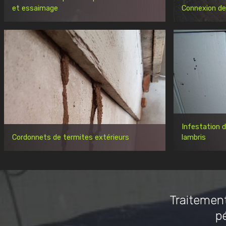
et essaimage
Connexion de
Infestation 
Cordonnets de termites extérieurs
lambris
Traitement
p