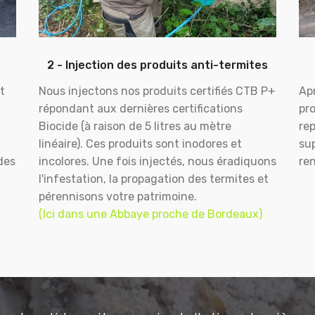
2 - Injection des produits anti-termites
t
Nous injectons nos produits certifiés CTB P+
Apr
répondant aux dernières certifications
pr
Biocide (à raison de 5 litres au mètre
rep
linéaire). Ces produits sont inodores et
sup
des
incolores. Une fois injectés, nous éradiquons
ren
l'infestation, la propagation des termites et
pérennisons votre patrimoine.
(Ici dans une Abbaye proche de Bordeaux)