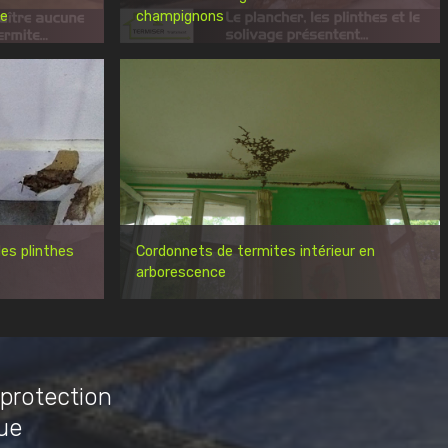
re
champignons
es plinthes
Cordonnets de termites intérieur en
arborescence
 protection
ue