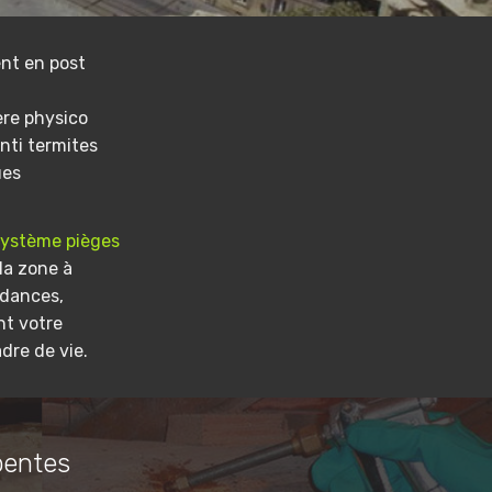
nt en post
ere physico
nti termites
ues
système pièges
la zone à
ndances,
nt votre
dre de vie.
pentes