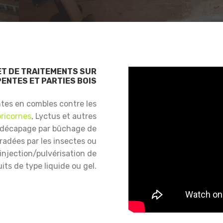
ET DE TRAITEMENTS SUR
ENTES ET PARTIES BOIS
ntes en combles contre les
ricornes
, Lyctus et autres
 décapage par bûchage de
gradées par les insectes ou
njection/pulvérisation de
its de type liquide ou gel.