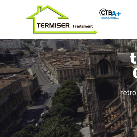
t
retr