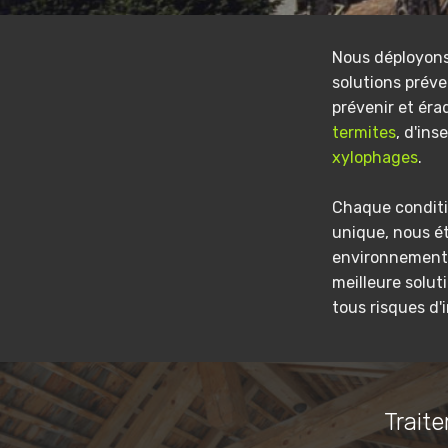
Nous déployon
solutions préve
prévenir et éra
termites
, d'ins
xylophages
.
Chaque conditi
unique, nous é
environnement 
meilleure solut
tous risques d'
Traite