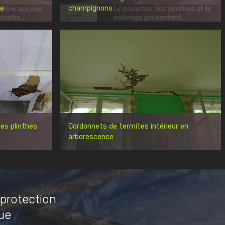
re
champignons
es plinthes
Cordonnets de termites intérieur en
arborescence
 protection
ue