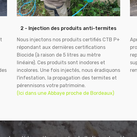
2 - Injection des produits anti-termites
t
Nous injectons nos produits certifiés CTB P+
Apr
répondant aux dernières certifications
pr
Biocide (à raison de 5 litres au mètre
rep
linéaire). Ces produits sont inodores et
sup
des
incolores. Une fois injectés, nous éradiquons
ren
l'infestation, la propagation des termites et
pérennisons votre patrimoine.
(Ici dans une Abbaye proche de Bordeaux)