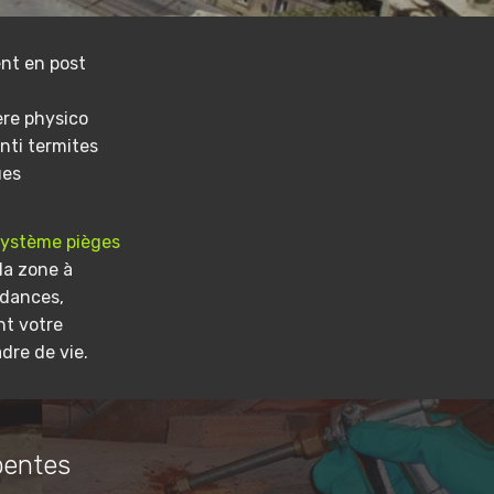
nt en post
ere physico
nti termites
ues
système pièges
la zone à
ndances,
nt votre
dre de vie.
pentes