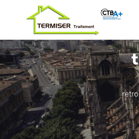
t
retr