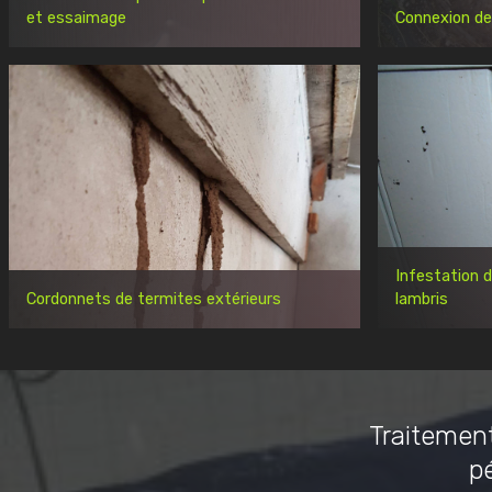
et essaimage
Connexion de
Infestation 
Cordonnets de termites extérieurs
lambris
Traitement
p