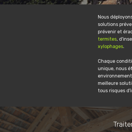
Nous déployon
solutions préve
prévenir et éra
termites
, d'ins
xylophages
.
Chaque conditi
unique, nous é
environnement 
meilleure solut
tous risques d'
Traite