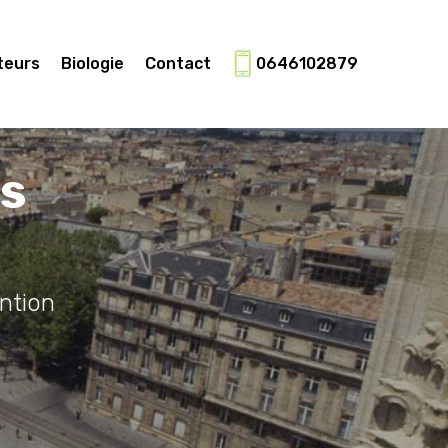
teurs
Biologie
Contact
0646102879
es
ntion