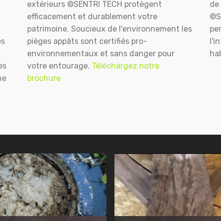
extérieurs ©SENTRI TECH protègent
de 
efficacement et durablement votre
©S
patrimoine. Soucieux de l'environnement les
pe
es
pièges appâts sont certifiés pro-
l'i
environnementaux et sans danger pour
hab
es
votre entourage.
Téléchargez notre
ne
brochure