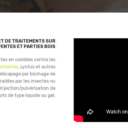
ET DE TRAITEMENTS SUR
ENTES ET PARTIES BOIS
ntes en combles contre les
ricornes
, Lyctus et autres
 décapage par bûchage de
gradées par les insectes ou
njection/pulvérisation de
its de type liquide ou gel.