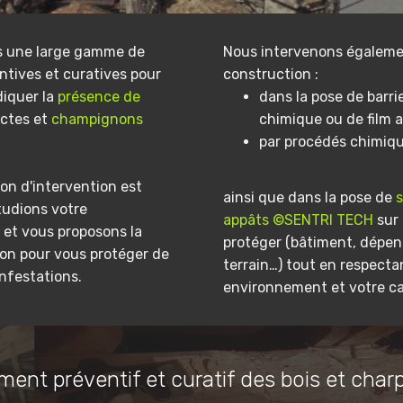
s une large gamme de
Nous intervenons égaleme
ntives et curatives pour
construction :
diquer la
présence de
dans la pose de barri
ectes et
champignons
chimique ou de film a
par procédés chimiq
on d'intervention est
ainsi que dans la pose de
tudions votre
appâts ©SENTRI TECH
sur 
et vous proposons la
protéger (bâtiment, dépe
ion pour vous protéger de
terrain…) tout en respecta
infestations.
environnement et votre ca
ment préventif et curatif des bois et char