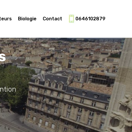
teurs
Biologie
Contact
0646102879
s
ntion