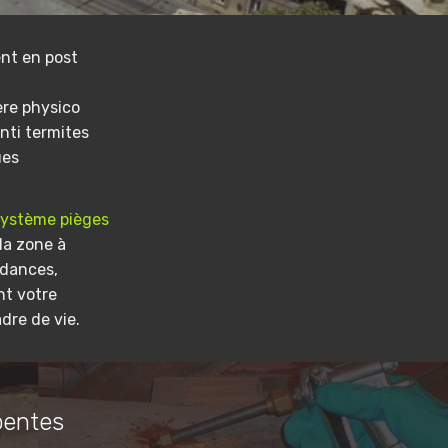
nt en post
ere physico
nti termites
ues
système pièges
la zone à
ndances,
nt votre
dre de vie.
pentes