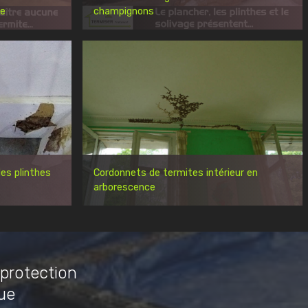
re
champignons
es plinthes
Cordonnets de termites intérieur en
arborescence
 protection
ue