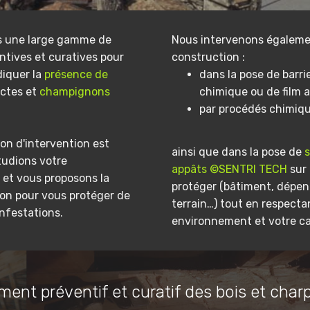
s une large gamme de
Nous intervenons égaleme
ntives et curatives pour
construction :
diquer la
présence de
dans la pose de barri
ectes et
champignons
chimique ou de film a
par procédés chimiq
on d'intervention est
ainsi que dans la pose de
tudions votre
appâts ©SENTRI TECH
sur 
et vous proposons la
protéger (bâtiment, dépe
ion pour vous protéger de
terrain…) tout en respecta
infestations.
environnement et votre ca
ment préventif et curatif des bois et char