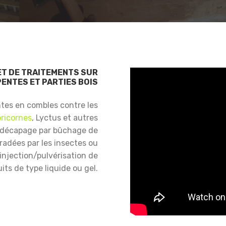
ET DE TRAITEMENTS SUR
ENTES ET PARTIES BOIS
ntes en combles contre les
ricornes
, Lyctus et autres
 décapage par bûchage de
gradées par les insectes ou
njection/pulvérisation de
its de type liquide ou gel.