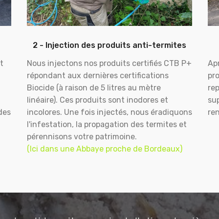
2 - Injection des produits anti-termites
t
Nous injectons nos produits certifiés CTB P+
Apr
répondant aux dernières certifications
pr
Biocide (à raison de 5 litres au mètre
rep
linéaire). Ces produits sont inodores et
sup
des
incolores. Une fois injectés, nous éradiquons
ren
l'infestation, la propagation des termites et
pérennisons votre patrimoine.
(Ici dans une Abbaye proche de Bordeaux)