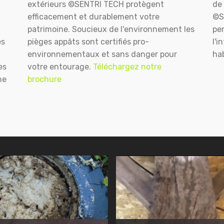
extérieurs ©SENTRI TECH protègent
de 
efficacement et durablement votre
©S
patrimoine. Soucieux de l'environnement les
pe
es
pièges appâts sont certifiés pro-
l'i
environnementaux et sans danger pour
hab
es
votre entourage.
Téléchargez notre
ne
brochure