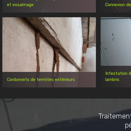
et essaimage
Connexion de
Infestation 
Cordonnets de termites extérieurs
lambris
Traitement
p