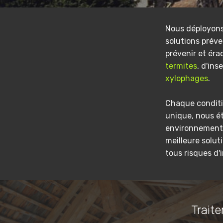
Nous déployon
solutions préve
prévenir et éra
termites
, d'ins
xylophages
.
Chaque conditi
unique, nous é
environnement 
meilleure solut
tous risques d'
Traite