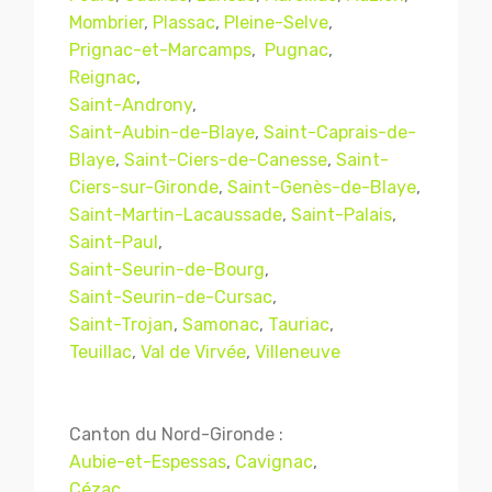
Mombrier
,
Plassac
,
Pleine-Selve
,
Prignac-et-Marcamps
,
Pugnac
,
Reignac
,
Saint-Androny
,
Saint-Aubin-de-Blaye
,
Saint-Caprais-de-
Blaye
,
Saint-Ciers-de-Canesse
,
Saint-
Ciers-sur-Gironde
,
Saint-Genès-de-Blaye
,
Saint-Martin-Lacaussade
,
Saint-Palais
,
Saint-Paul
,
Saint-Seurin-de-Bourg
,
Mentions légales
CGV
Saint-Seurin-de-Cursac
,
Saint-Trojan
,
Samonac
,
Tauriac
,
Teuillac
,
Val de Virvée
,
Villeneuve
© Copyright 2018 - 2021
TERMISER
TRAITEMENT
- tous droits réservés - site réalisé et
Canton du Nord-Gironde :
référencé par
© MACWIN
Aubie-et-Espessas
,
Cavignac
,
Cézac
,