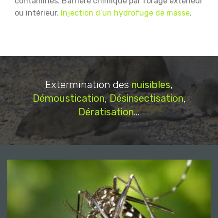
contaminés.
Barrière chimique par forage extérieur
ou intérieur.
Injection d’un hydrofuge de masse
.
Extermination des
nuisibles
,
Démoustication
,
Désinsectisation
,
Dératisation
...