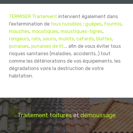
TERMISER Traitement
intervient également dans
l'extermination de
tous nuisibles
:
guêpes
,
fourmis
,
mouches
,
moustiques
,
moustiques-tigres
,
rongeurs
,
rats
,
souris
,
mulots
,
cafards
,
blattes
,
punaises
,
punaises de lit
... afin de vous éviter tous
risques sanitaires (maladies, accidents..) tout
comme les détériorations de vos équipements, les
dégradations voire la destruction de votre
habitation.
Traitement
toitures
et
démoussage