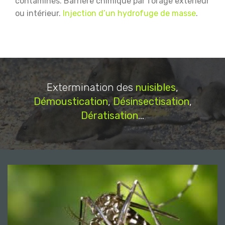
contaminés.
Barrière chimique par forage extérieur
ou intérieur.
Injection d’un hydrofuge de masse
.
Extermination des
nuisibles
,
Démoustication
,
Désinsectisation
,
Dératisation
...