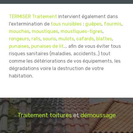
TERMISER Traitement
intervient également dans
l'extermination de
tous nuisibles
:
guêpes
,
fourmis
,
mouches
,
moustiques
,
moustiques-tigres
,
rongeurs
,
rats
,
souris
,
mulots
,
cafards
,
blattes
,
punaises
,
punaises de lit
... afin de vous éviter tous
risques sanitaires (maladies, accidents..) tout
comme les détériorations de vos équipements, les
dégradations voire la destruction de votre
habitation.
Traitement
toitures
et
démoussage