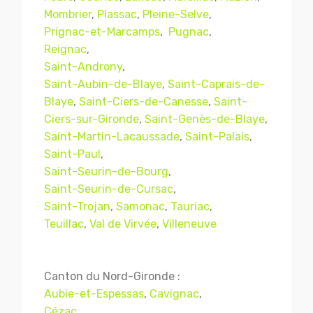
Mombrier
,
Plassac
,
Pleine-Selve
,
Prignac-et-Marcamps
,
Pugnac
,
Reignac
,
Saint-Androny
,
Saint-Aubin-de-Blaye
,
Saint-Caprais-de-
Blaye
,
Saint-Ciers-de-Canesse
,
Saint-
Ciers-sur-Gironde
,
Saint-Genès-de-Blaye
,
Saint-Martin-Lacaussade
,
Saint-Palais
,
Saint-Paul
,
Saint-Seurin-de-Bourg
,
Mentions légales
CGV
Saint-Seurin-de-Cursac
,
Saint-Trojan
,
Samonac
,
Tauriac
,
Teuillac
,
Val de Virvée
,
Villeneuve
© Copyright 2018 - 2021
TERMISER
TRAITEMENT
- tous droits réservés - site réalisé et
Canton du Nord-Gironde :
référencé par
© MACWIN
Aubie-et-Espessas
,
Cavignac
,
Cézac
,