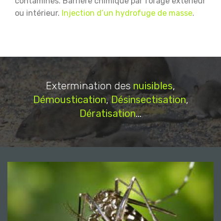
contaminés.
Barrière chimique par forage extérieur
ou intérieur.
Injection d’un hydrofuge de masse
.
Extermination des
nuisibles
,
Démoustication
,
Désinsectisation
,
Dératisation
...