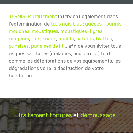
TERMISER Traitement
intervient également dans
l'extermination de
tous nuisibles
:
guêpes
,
fourmis
,
mouches
,
moustiques
,
moustiques-tigres
,
rongeurs
,
rats
,
souris
,
mulots
,
cafards
,
blattes
,
punaises
,
punaises de lit
... afin de vous éviter tous
risques sanitaires (maladies, accidents..) tout
comme les détériorations de vos équipements, les
dégradations voire la destruction de votre
habitation.
Traitement
toitures
et
démoussage