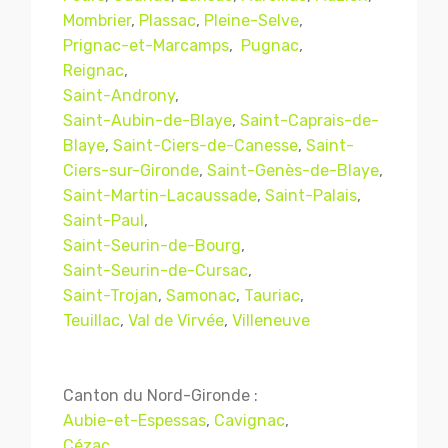
Mombrier
,
Plassac
,
Pleine-Selve
,
Prignac-et-Marcamps
,
Pugnac
,
Reignac
,
Saint-Androny
,
Saint-Aubin-de-Blaye
,
Saint-Caprais-de-
Blaye
,
Saint-Ciers-de-Canesse
,
Saint-
Ciers-sur-Gironde
,
Saint-Genès-de-Blaye
,
Saint-Martin-Lacaussade
,
Saint-Palais
,
Saint-Paul
,
Saint-Seurin-de-Bourg
,
Mentions légales
CGV
Saint-Seurin-de-Cursac
,
Saint-Trojan
,
Samonac
,
Tauriac
,
Teuillac
,
Val de Virvée
,
Villeneuve
© Copyright 2018 - 2021
TERMISER
TRAITEMENT
- tous droits réservés - site réalisé et
Canton du Nord-Gironde :
référencé par
© MACWIN
Aubie-et-Espessas
,
Cavignac
,
Cézac
,