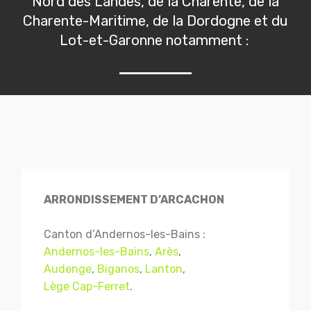
Nord des Landes, de la Charente, de la
Charente-Maritime, de la Dordogne et du
Lot-et-Garonne notamment :
ARRONDISSEMENT D’ARCACHON
Canton d’Andernos-les-Bains :
Andernos-les-Bains
,
Arès
,
Audenge
,
Biganos
,
Lanton
,
Lège Cap-Ferret
.