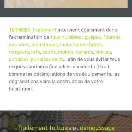
TERMISER Traitement
intervient également dans
l'extermination de
tous nuisibles
:
guêpes
,
fourmis
,
mouches
,
moustiques
,
moustiques-tigres
,
rongeurs
,
rats
,
souris
,
mulots
,
cafards
,
blattes
,
punaises
,
punaises de lit
... afin de vous éviter tous
risques sanitaires (maladies, accidents..) tout
comme les détériorations de vos équipements, les
dégradations voire la destruction de votre
habitation.
Traitement
toitures
et
démoussage