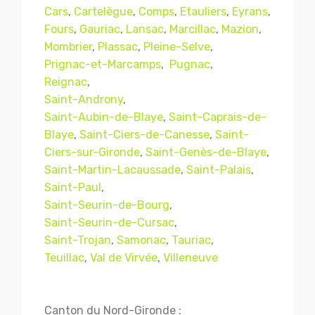
Cars
,
Cartelègue
,
Comps
,
Etauliers
,
Eyrans
,
Fours
,
Gauriac
,
Lansac
,
Marcillac
,
Mazion
,
Mombrier
,
Plassac
,
Pleine-Selve
,
Prignac-et-Marcamps
,
Pugnac
,
Reignac
,
Saint-Androny
,
Saint-Aubin-de-Blaye
,
Saint-Caprais-de-
Blaye
,
Saint-Ciers-de-Canesse
,
Saint-
Ciers-sur-Gironde
,
Saint-Genès-de-Blaye
,
Saint-Martin-Lacaussade
,
Saint-Palais
,
Mentions légales
CGV
Saint-Paul
,
Saint-Seurin-de-Bourg
,
Saint-Seurin-de-Cursac
,
Saint-Trojan
,
Samonac
,
Tauriac
,
© Copyright 2018 - 2021
TERMISER
Teuillac
,
Val de Virvée
,
Villeneuve
TRAITEMENT
- tous droits réservés - site réalisé et
référencé par
© MACWIN
Canton du Nord-Gironde :