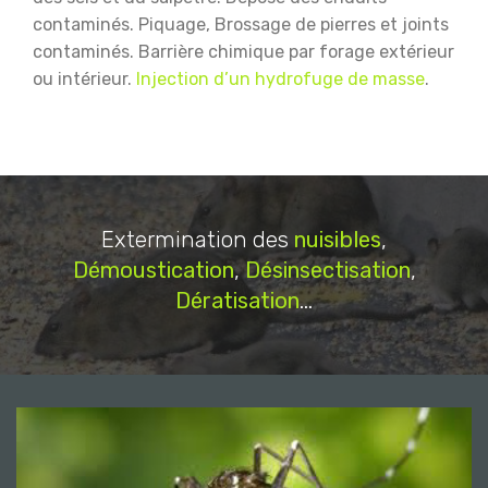
contaminés.
Piquage, Brossage de pierres et joints
contaminés.
Barrière chimique par forage extérieur
ou intérieur.
Injection d’un hydrofuge de masse
.
Extermination des
nuisibles
,
Démoustication
,
Désinsectisation
,
Dératisation
...