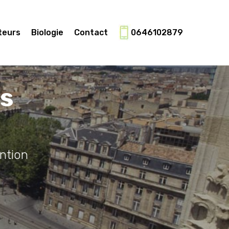
teurs
Biologie
Contact
0646102879
es
ntion