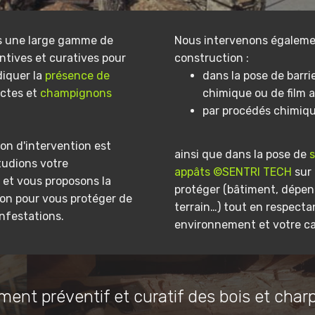
s une large gamme de
Nous intervenons égaleme
ntives et curatives pour
construction :
diquer la
présence de
dans la pose de barri
ectes et
champignons
chimique ou de film a
par procédés chimiq
on d'intervention est
ainsi que dans la pose de
tudions votre
appâts ©SENTRI TECH
sur 
et vous proposons la
protéger (bâtiment, dépe
ion pour vous protéger de
terrain…) tout en respecta
infestations.
environnement et votre ca
ment préventif et curatif des bois et char