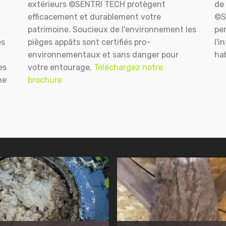
extérieurs ©SENTRI TECH protègent
de 
efficacement et durablement votre
©S
patrimoine. Soucieux de l'environnement les
pe
es
pièges appâts sont certifiés pro-
l'i
environnementaux et sans danger pour
hab
es
votre entourage.
Téléchargez notre
ne
brochure