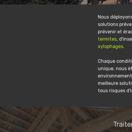
Nous déployon
solutions préve
prévenir et éra
termites
, d'ins
xylophages
.
Chaque conditi
unique, nous é
environnement 
meilleure solut
tous risques d'
Traite