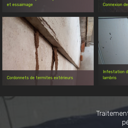
et essaimage
Connexion de
Infestation 
Cordonnets de termites extérieurs
lambris
Traitement
p