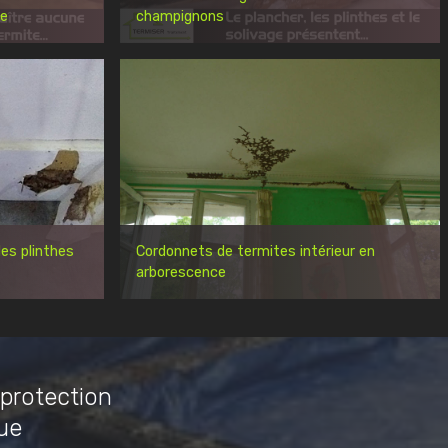
re
champignons
es plinthes
Cordonnets de termites intérieur en
arborescence
 protection
ue