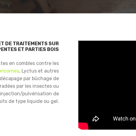
ET DE TRAITEMENTS SUR
ENTES ET PARTIES BOIS
ntes en combles contre les
ricornes
, Lyctus et autres
 décapage par bûchage de
gradées par les insectes ou
njection/pulvérisation de
its de type liquide ou gel.