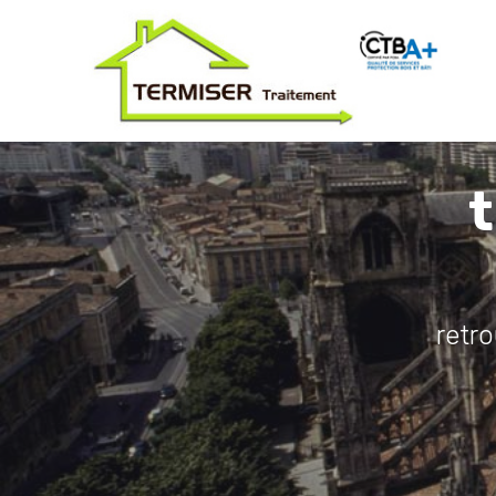
t
retr