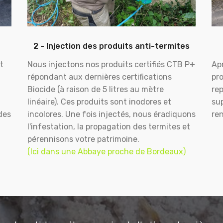
2 - Injection des produits anti-termites
t
Nous injectons nos produits certifiés CTB P+
Apr
répondant aux dernières certifications
pr
Biocide (à raison de 5 litres au mètre
rep
linéaire). Ces produits sont inodores et
sup
des
incolores. Une fois injectés, nous éradiquons
ren
l'infestation, la propagation des termites et
pérennisons votre patrimoine.
(Ici dans une Abbaye proche de Bordeaux)