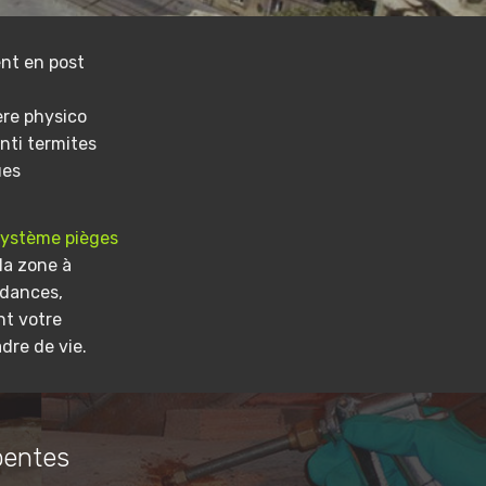
nt en post
ere physico
nti termites
ues
système pièges
la zone à
ndances,
nt votre
dre de vie.
pentes