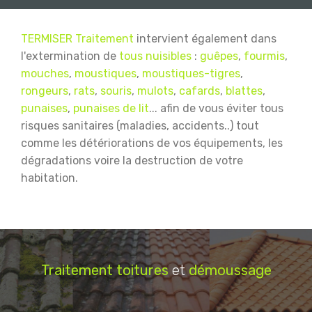
TERMISER Traitement
intervient également dans
l'extermination de
tous nuisibles
:
guêpes
,
fourmis
,
mouches
,
moustiques
,
moustiques-tigres
,
rongeurs
,
rats
,
souris
,
mulots
,
cafards
,
blattes
,
punaises
,
punaises de lit
... afin de vous éviter tous
risques sanitaires (maladies, accidents..) tout
comme les détériorations de vos équipements, les
dégradations voire la destruction de votre
habitation.
Traitement
toitures
et
démoussage