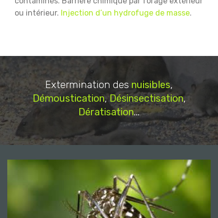
contaminés.
Barrière chimique par forage extérieur
ou intérieur.
Injection d’un hydrofuge de masse
.
Extermination des
nuisibles
,
Démoustication
,
Désinsectisation
,
Dératisation
...