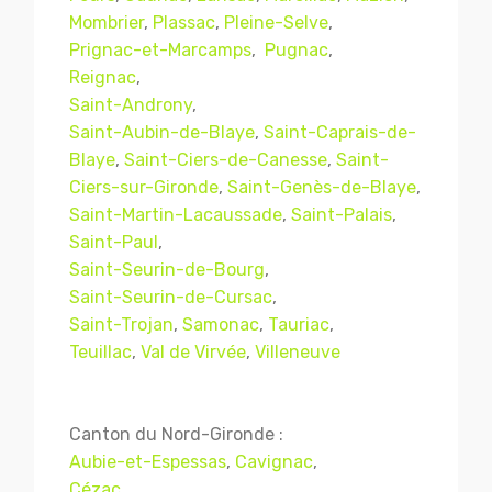
Mombrier
,
Plassac
,
Pleine-Selve
,
Prignac-et-Marcamps
,
Pugnac
,
Reignac
,
Saint-Androny
,
Saint-Aubin-de-Blaye
,
Saint-Caprais-de-
Blaye
,
Saint-Ciers-de-Canesse
,
Saint-
Ciers-sur-Gironde
,
Saint-Genès-de-Blaye
,
Saint-Martin-Lacaussade
,
Saint-Palais
,
Saint-Paul
,
Saint-Seurin-de-Bourg
,
Mentions légales
CGV
Saint-Seurin-de-Cursac
,
Saint-Trojan
,
Samonac
,
Tauriac
,
Teuillac
,
Val de Virvée
,
Villeneuve
© Copyright 2018 - 2021
TERMISER
TRAITEMENT
- tous droits réservés - site réalisé et
Canton du Nord-Gironde :
référencé par
© MACWIN
Aubie-et-Espessas
,
Cavignac
,
Cézac
,