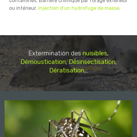
contaminés.
Barrière chimique par forage extérieur
ou intérieur.
Injection d’un hydrofuge de masse
.
Extermination des
nuisibles
,
Démoustication
,
Désinsectisation
,
Dératisation
...