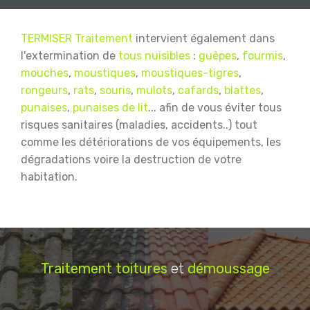
TERMISER Traitement
intervient également dans
l'extermination de
tous nuisibles
:
guêpes
,
fourmis
,
mouches
,
moustiques
,
moustiques-tigres
,
rongeurs
,
rats
,
souris
,
mulots
,
cafards
,
blattes
,
punaises
,
punaises de lit
... afin de vous éviter tous
risques sanitaires (maladies, accidents..) tout
comme les détériorations de vos équipements, les
dégradations voire la destruction de votre
habitation.
Traitement
toitures
et
démoussage