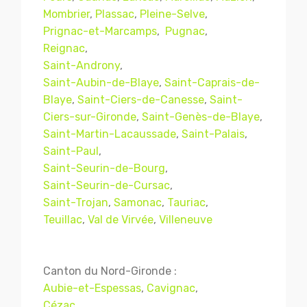
Mombrier
,
Plassac
,
Pleine-Selve
,
Prignac-et-Marcamps
,
Pugnac
,
Reignac
,
Saint-Androny
,
Saint-Aubin-de-Blaye
,
Saint-Caprais-de-
Blaye
,
Saint-Ciers-de-Canesse
,
Saint-
Ciers-sur-Gironde
,
Saint-Genès-de-Blaye
,
Saint-Martin-Lacaussade
,
Saint-Palais
,
Saint-Paul
,
Saint-Seurin-de-Bourg
,
Mentions légales
CGV
Saint-Seurin-de-Cursac
,
Saint-Trojan
,
Samonac
,
Tauriac
,
Teuillac
,
Val de Virvée
,
Villeneuve
© Copyright 2018 - 2021
TERMISER
TRAITEMENT
- tous droits réservés - site réalisé et
Canton du Nord-Gironde :
référencé par
© MACWIN
Aubie-et-Espessas
,
Cavignac
,
Cézac
,