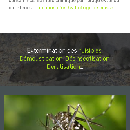
contaminés.
Barrière chimique par forage extérieur
ou intérieur.
Injection d’un hydrofuge de masse
.
Extermination des
nuisibles
,
Démoustication
,
Désinsectisation
,
Dératisation
...