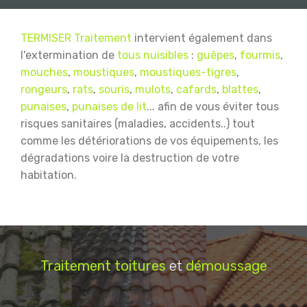
TERMISER Traitement
intervient également dans
l'extermination de
tous nuisibles
:
guêpes
,
fourmis
,
mouches
,
moustiques
,
moustiques-tigres
,
rongeurs
,
rats
,
souris
,
mulots
,
cafards
,
blattes
,
punaises
,
punaises de lit
... afin de vous éviter tous
risques sanitaires (maladies, accidents..) tout
comme les détériorations de vos équipements, les
dégradations voire la destruction de votre
habitation.
Traitement
toitures
et
démoussage