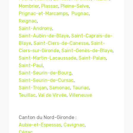
Mombrier
,
Plassac
,
Pleine-Selve
,
Prignac-et-Marcamps
,
Pugnac
,
Reignac
,
Saint-Androny
,
Saint-Aubin-de-Blaye
,
Saint-Caprais-de-
Blaye
,
Saint-Ciers-de-Canesse
,
Saint-
Ciers-sur-Gironde
,
Saint-Genès-de-Blaye
,
Saint-Martin-Lacaussade
,
Saint-Palais
,
Saint-Paul
,
Saint-Seurin-de-Bourg
,
Mentions légales
CGV
Saint-Seurin-de-Cursac
,
Saint-Trojan
,
Samonac
,
Tauriac
,
Teuillac
,
Val de Virvée
,
Villeneuve
© Copyright 2018 - 2021
TERMISER
TRAITEMENT
- tous droits réservés - site réalisé et
Canton du Nord-Gironde :
référencé par
© MACWIN
Aubie-et-Espessas
,
Cavignac
,
Cézac
,