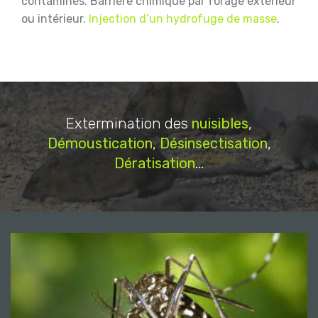
contaminés.
Barrière chimique par forage extérieur
ou intérieur.
Injection d’un hydrofuge de masse
.
Extermination des
nuisibles
,
Démoustication
,
Désinsectisation
,
Dératisation
...