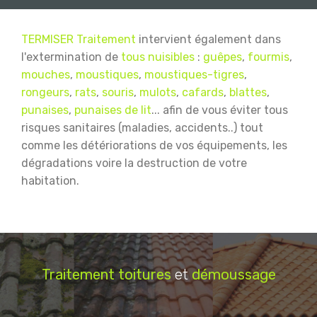
TERMISER Traitement
intervient également dans
l'extermination de
tous nuisibles
:
guêpes
,
fourmis
,
mouches
,
moustiques
,
moustiques-tigres
,
rongeurs
,
rats
,
souris
,
mulots
,
cafards
,
blattes
,
punaises
,
punaises de lit
... afin de vous éviter tous
risques sanitaires (maladies, accidents..) tout
comme les détériorations de vos équipements, les
dégradations voire la destruction de votre
habitation.
Traitement
toitures
et
démoussage