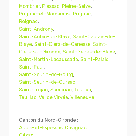
Mombrier
,
Plassac
,
Pleine-Selve
,
Prignac-et-Marcamps
,
Pugnac
,
Reignac
,
Saint-Androny
,
Saint-Aubin-de-Blaye
,
Saint-Caprais-de-
Blaye
,
Saint-Ciers-de-Canesse
,
Saint-
Ciers-sur-Gironde
,
Saint-Genès-de-Blaye
,
Saint-Martin-Lacaussade
,
Saint-Palais
,
Saint-Paul
,
Saint-Seurin-de-Bourg
,
Mentions légales
CGV
Saint-Seurin-de-Cursac
,
Saint-Trojan
,
Samonac
,
Tauriac
,
Teuillac
,
Val de Virvée
,
Villeneuve
© Copyright 2018 - 2021
TERMISER
TRAITEMENT
- tous droits réservés - site réalisé et
Canton du Nord-Gironde :
référencé par
© MACWIN
Aubie-et-Espessas
,
Cavignac
,
Cézac
,