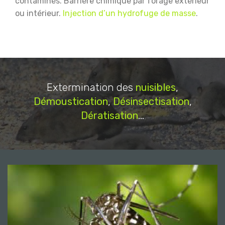
contaminés.
Barrière chimique par forage extérieur
ou intérieur.
Injection d’un hydrofuge de masse
.
Extermination des
nuisibles
,
Démoustication
,
Désinsectisation
,
Dératisation
...