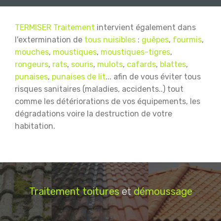
TERMISER Traitement
intervient également dans
l'extermination de
tous nuisibles
:
guêpes
,
fourmis
,
mouches
,
moustiques
,
moustiques-tigres
,
rongeurs
,
rats
,
souris
,
mulots
,
cafards
,
blattes
,
punaises
,
punaises de lit
... afin de vous éviter tous
risques sanitaires (maladies, accidents..) tout
comme les détériorations de vos équipements, les
dégradations voire la destruction de votre
habitation.
Traitement
toitures
et
démoussage