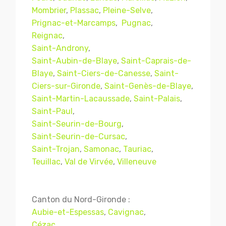
Mombrier
,
Plassac
,
Pleine-Selve
,
Prignac-et-Marcamps
,
Pugnac
,
Reignac
,
Saint-Androny
,
Saint-Aubin-de-Blaye
,
Saint-Caprais-de-
Blaye
,
Saint-Ciers-de-Canesse
,
Saint-
Ciers-sur-Gironde
,
Saint-Genès-de-Blaye
,
Saint-Martin-Lacaussade
,
Saint-Palais
,
Saint-Paul
,
Saint-Seurin-de-Bourg
,
Mentions légales
CGV
Saint-Seurin-de-Cursac
,
Saint-Trojan
,
Samonac
,
Tauriac
,
Teuillac
,
Val de Virvée
,
Villeneuve
© Copyright 2018 - 2021
TERMISER
TRAITEMENT
- tous droits réservés - site réalisé et
Canton du Nord-Gironde :
référencé par
© MACWIN
Aubie-et-Espessas
,
Cavignac
,
Cézac
,