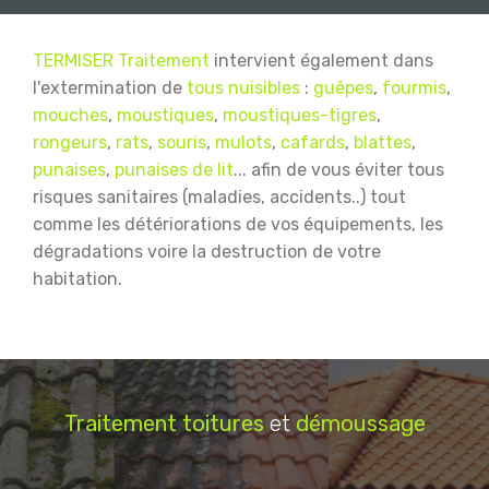
TERMISER Traitement
intervient également dans
l'extermination de
tous nuisibles
:
guêpes
,
fourmis
,
mouches
,
moustiques
,
moustiques-tigres
,
rongeurs
,
rats
,
souris
,
mulots
,
cafards
,
blattes
,
punaises
,
punaises de lit
... afin de vous éviter tous
risques sanitaires (maladies, accidents..) tout
comme les détériorations de vos équipements, les
dégradations voire la destruction de votre
habitation.
Traitement
toitures
et
démoussage