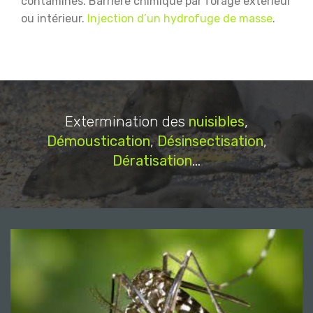
contaminés.
Barrière chimique par forage extérieur
ou intérieur.
Injection d’un hydrofuge de masse
.
Extermination des
nuisibles
,
Démoustication
,
Désinsectisation
,
Dératisation
...