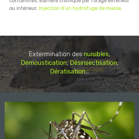
contaminés.
Barrière chimique par forage extérieur
ou intérieur.
Injection d’un hydrofuge de masse
.
Extermination des
nuisibles
,
Démoustication
,
Désinsectisation
,
Dératisation
...