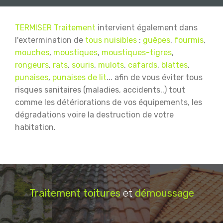
TERMISER Traitement
intervient également dans
l'extermination de
tous nuisibles
:
guêpes
,
fourmis
,
mouches
,
moustiques
,
moustiques-tigres
,
rongeurs
,
rats
,
souris
,
mulots
,
cafards
,
blattes
,
punaises
,
punaises de lit
... afin de vous éviter tous
risques sanitaires (maladies, accidents..) tout
comme les détériorations de vos équipements, les
dégradations voire la destruction de votre
habitation.
Traitement
toitures
et
démoussage