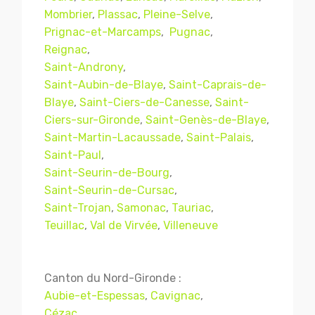
Mombrier
,
Plassac
,
Pleine-Selve
,
Prignac-et-Marcamps
,
Pugnac
,
Reignac
,
Saint-Androny
,
Saint-Aubin-de-Blaye
,
Saint-Caprais-de-
Blaye
,
Saint-Ciers-de-Canesse
,
Saint-
Ciers-sur-Gironde
,
Saint-Genès-de-Blaye
,
Saint-Martin-Lacaussade
,
Saint-Palais
,
Saint-Paul
,
Saint-Seurin-de-Bourg
,
Mentions légales
CGV
Saint-Seurin-de-Cursac
,
Saint-Trojan
,
Samonac
,
Tauriac
,
Teuillac
,
Val de Virvée
,
Villeneuve
© Copyright 2018 - 2021
TERMISER
TRAITEMENT
- tous droits réservés - site réalisé et
Canton du Nord-Gironde :
référencé par
© MACWIN
Aubie-et-Espessas
,
Cavignac
,
Cézac
,