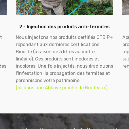
2 - Injection des produits anti-termites
t
Nous injectons nos produits certifiés CTB P+
Apr
répondant aux dernières certifications
pr
Biocide (à raison de 5 litres au mètre
rep
linéaire). Ces produits sont inodores et
sup
des
incolores. Une fois injectés, nous éradiquons
ren
l'infestation, la propagation des termites et
pérennisons votre patrimoine.
(Ici dans une Abbaye proche de Bordeaux)