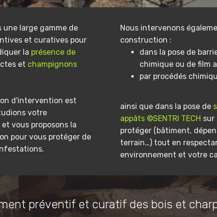
s une large gamme de
Nous intervenons égaleme
ntives et curatives pour
construction :
diquer la
présence de
dans la pose de barri
ectes et
champignons
chimique ou de film a
par procédés chimiq
on d'intervention est
ainsi que dans la pose de
tudions votre
appâts ©SENTRI TECH
sur 
et vous proposons la
protéger (bâtiment, dépe
ion pour vous protéger de
terrain…) tout en respecta
infestations.
environnement et votre ca
ment préventif et curatif des bois et char