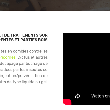
ET DE TRAITEMENTS SUR
ENTES ET PARTIES BOIS
ntes en combles contre les
ricornes
, Lyctus et autres
 décapage par bûchage de
gradées par les insectes ou
njection/pulvérisation de
its de type liquide ou gel.