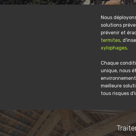
Nous déployon
solutions préve
prévenir et éra
termites
, d'ins
xylophages
.
Chaque conditi
unique, nous é
environnement 
meilleure solut
tous risques d'
Traite