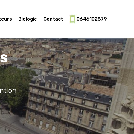
teurs
Biologie
Contact
0646102879
es
ntion