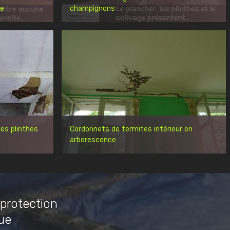
re
champignons
es plinthes
Cordonnets de termites intérieur en
arborescence
 protection
ue