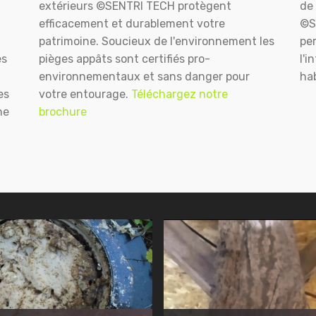
extérieurs ©SENTRI TECH protègent
de 
efficacement et durablement votre
©S
patrimoine. Soucieux de l'environnement les
pe
es
pièges appâts sont certifiés pro-
l'i
environnementaux et sans danger pour
hab
es
votre entourage.
Téléchargez notre
ne
brochure