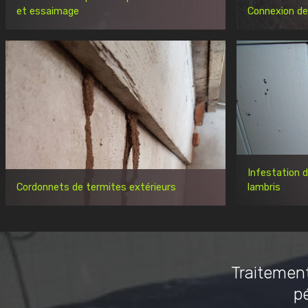
et essaimage
Connexion de
Infestation 
Cordonnets de termites extérieurs
lambris
Traitement
p