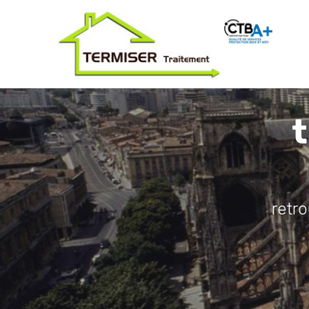
t
retr