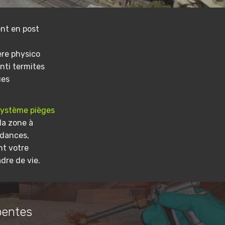
nt en post
ere physico
nti termites
ues
système pièges
la zone à
ndances,
nt votre
dre de vie.
pentes