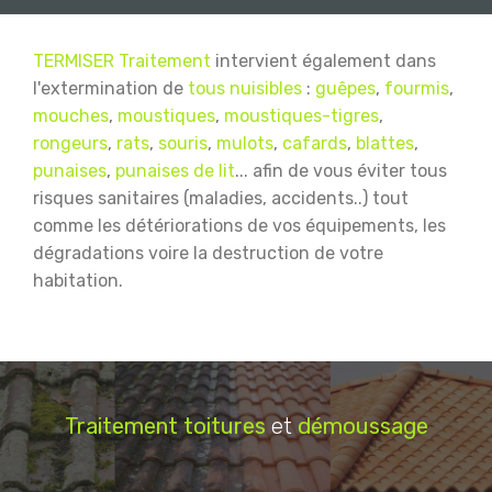
TERMISER Traitement
intervient également dans
l'extermination de
tous nuisibles
:
guêpes
,
fourmis
,
mouches
,
moustiques
,
moustiques-tigres
,
rongeurs
,
rats
,
souris
,
mulots
,
cafards
,
blattes
,
punaises
,
punaises de lit
... afin de vous éviter tous
risques sanitaires (maladies, accidents..) tout
comme les détériorations de vos équipements, les
dégradations voire la destruction de votre
habitation.
Traitement
toitures
et
démoussage