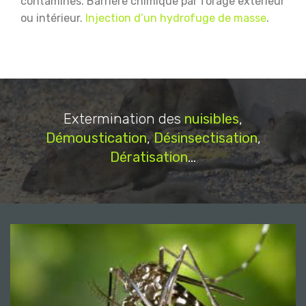
contaminés.
Barrière chimique par forage extérieur
ou intérieur.
Injection d’un hydrofuge de masse
.
Extermination des
nuisibles
,
Démoustication
,
Désinsectisation
,
Dératisation
...