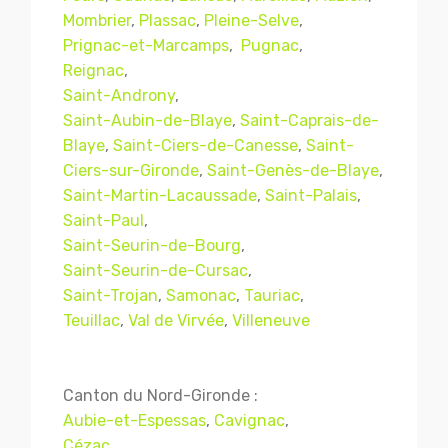
Mombrier
,
Plassac
,
Pleine-Selve
,
Prignac-et-Marcamps
,
Pugnac
,
Reignac
,
Saint-Androny
,
Saint-Aubin-de-Blaye
,
Saint-Caprais-de-
Blaye
,
Saint-Ciers-de-Canesse
,
Saint-
Ciers-sur-Gironde
,
Saint-Genès-de-Blaye
,
Saint-Martin-Lacaussade
,
Saint-Palais
,
Saint-Paul
,
Saint-Seurin-de-Bourg
,
Mentions légales
CGV
Saint-Seurin-de-Cursac
,
Saint-Trojan
,
Samonac
,
Tauriac
,
Teuillac
,
Val de Virvée
,
Villeneuve
© Copyright 2018 - 2021
TERMISER
TRAITEMENT
- tous droits réservés - site réalisé et
Canton du Nord-Gironde :
référencé par
© MACWIN
Aubie-et-Espessas
,
Cavignac
,
Cézac
,