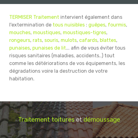
TERMISER Traitement
intervient également dans
l'extermination de
tous nuisibles
:
guêpes
,
fourmis
,
mouches
,
moustiques
,
moustiques-tigres
,
rongeurs
,
rats
,
souris
,
mulots
,
cafards
,
blattes
,
punaises
,
punaises de lit
... afin de vous éviter tous
risques sanitaires (maladies, accidents..) tout
comme les détériorations de vos équipements, les
dégradations voire la destruction de votre
habitation.
Traitement
toitures
et
démoussage