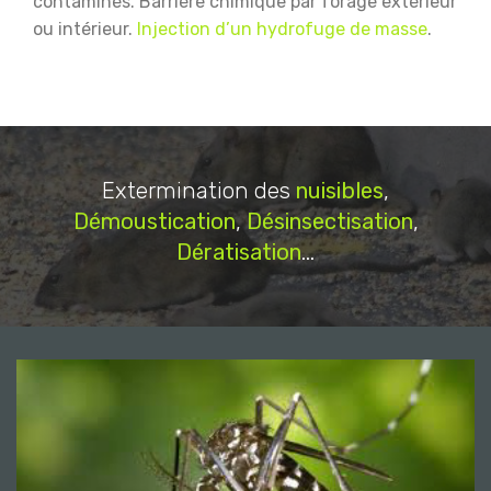
contaminés.
Barrière chimique par forage extérieur
ou intérieur.
Injection d’un hydrofuge de masse
.
Extermination des
nuisibles
,
Démoustication
,
Désinsectisation
,
Dératisation
...