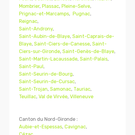
Mombrier
,
Plassac
,
Pleine-Selve
,
Prignac-et-Marcamps
,
Pugnac
,
Reignac
,
Saint-Androny
,
Saint-Aubin-de-Blaye
,
Saint-Caprais-de-
Blaye
,
Saint-Ciers-de-Canesse
,
Saint-
Ciers-sur-Gironde
,
Saint-Genès-de-Blaye
,
Saint-Martin-Lacaussade
,
Saint-Palais
,
Saint-Paul
,
Saint-Seurin-de-Bourg
,
Mentions légales
CGV
Saint-Seurin-de-Cursac
,
Saint-Trojan
,
Samonac
,
Tauriac
,
Teuillac
,
Val de Virvée
,
Villeneuve
© Copyright 2018 - 2021
TERMISER
TRAITEMENT
- tous droits réservés - site réalisé et
Canton du Nord-Gironde :
référencé par
© MACWIN
Aubie-et-Espessas
,
Cavignac
,
Cézac
,