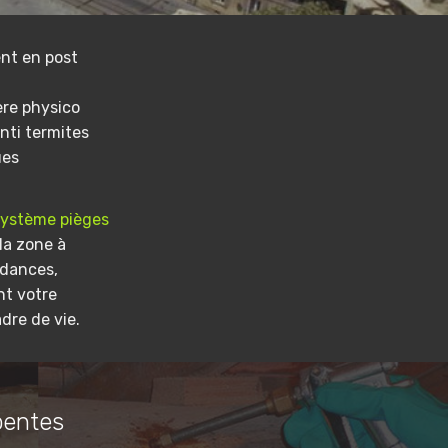
nt en post
ere physico
nti termites
ues
système pièges
la zone à
ndances,
nt votre
dre de vie.
pentes