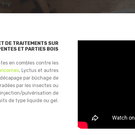
ET DE TRAITEMENTS SUR
ENTES ET PARTIES BOIS
ntes en combles contre les
ricornes
, Lyctus et autres
 décapage par bûchage de
gradées par les insectes ou
njection/pulvérisation de
its de type liquide ou gel.