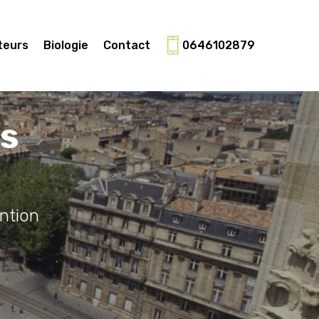
teurs
Biologie
Contact
0646102879
es
ntion