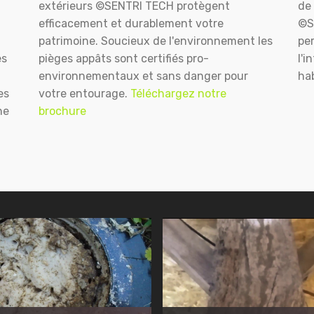
extérieurs ©SENTRI TECH protègent
de 
efficacement et durablement votre
©S
patrimoine. Soucieux de l'environnement les
pe
es
pièges appâts sont certifiés pro-
l'i
environnementaux et sans danger pour
hab
es
votre entourage.
Téléchargez notre
ne
brochure