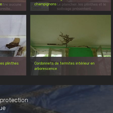
re
champignons
es plinthes
Cordonnets de termites intérieur en
arborescence
 protection
ue