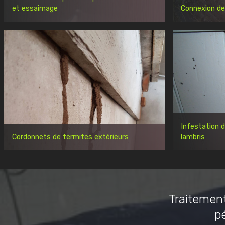
et essaimage
Connexion de
Infestation 
Cordonnets de termites extérieurs
lambris
Traitement
p