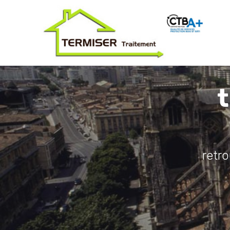
t
retr