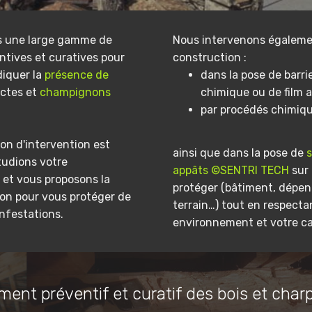
s une large gamme de
Nous intervenons égaleme
ntives et curatives pour
construction :
diquer la
présence de
dans la pose de barri
ectes et
champignons
chimique ou de film a
par procédés chimiq
on d'intervention est
ainsi que dans la pose de
tudions votre
appâts ©SENTRI TECH
sur 
et vous proposons la
protéger (bâtiment, dépe
ion pour vous protéger de
terrain…) tout en respecta
infestations.
environnement et votre ca
ment préventif et curatif des bois et char