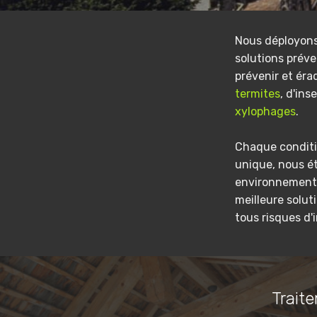
Nous déployon
solutions préve
prévenir et éra
termites
, d'ins
xylophages
.
Chaque conditi
unique, nous é
environnement 
meilleure solut
tous risques d'
Traite