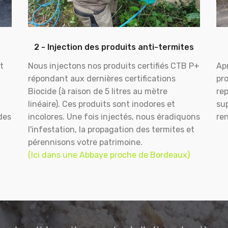
2 - Injection des produits anti-termites
t
Nous injectons nos produits certifiés CTB P+
Apr
répondant aux dernières certifications
pr
Biocide (à raison de 5 litres au mètre
rep
linéaire). Ces produits sont inodores et
sup
des
incolores. Une fois injectés, nous éradiquons
ren
l'infestation, la propagation des termites et
pérennisons votre patrimoine.
(Ici dans une Abbaye proche de Bordeaux)