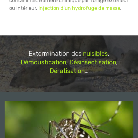
contaminés.
Barrière chimique par forage extérieur
ou intérieur.
Injection d’un hydrofuge de masse
.
Extermination des
nuisibles
,
Démoustication
,
Désinsectisation
,
Dératisation
...