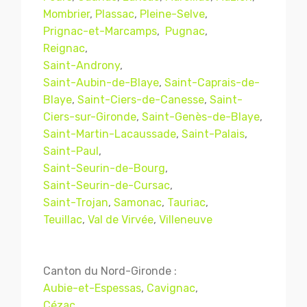
Mombrier
,
Plassac
,
Pleine-Selve
,
Prignac-et-Marcamps
,
Pugnac
,
Reignac
,
Saint-Androny
,
Saint-Aubin-de-Blaye
,
Saint-Caprais-de-
Blaye
,
Saint-Ciers-de-Canesse
,
Saint-
Ciers-sur-Gironde
,
Saint-Genès-de-Blaye
,
Saint-Martin-Lacaussade
,
Saint-Palais
,
Saint-Paul
,
Saint-Seurin-de-Bourg
,
Mentions légales
CGV
Saint-Seurin-de-Cursac
,
Saint-Trojan
,
Samonac
,
Tauriac
,
Teuillac
,
Val de Virvée
,
Villeneuve
© Copyright 2018 - 2021
TERMISER
TRAITEMENT
- tous droits réservés - site réalisé et
Canton du Nord-Gironde :
référencé par
© MACWIN
Aubie-et-Espessas
,
Cavignac
,
Cézac
,