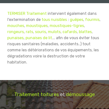
TERMISER Traitement
intervient également dans
l'extermination de
tous nuisibles
:
guêpes
,
fourmis
,
mouches
,
moustiques
,
moustiques-tigres
,
rongeurs
,
rats
,
souris
,
mulots
,
cafards
,
blattes
,
punaises
,
punaises de lit
... afin de vous éviter tous
risques sanitaires (maladies, accidents..) tout
comme les détériorations de vos équipements, les
dégradations voire la destruction de votre
habitation.
Traitement
toitures
et
démoussage