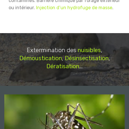
contaminés.
Barrière chimique par forage extérieur
ou intérieur.
Injection d’un hydrofuge de masse
.
Extermination des
nuisibles
,
Démoustication
,
Désinsectisation
,
Dératisation
...