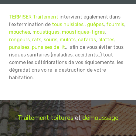
TERMISER Traitement
intervient également dans
l'extermination de
tous nuisibles
:
guêpes
,
fourmis
,
mouches
,
moustiques
,
moustiques-tigres
,
rongeurs
,
rats
,
souris
,
mulots
,
cafards
,
blattes
,
punaises
,
punaises de lit
... afin de vous éviter tous
risques sanitaires (maladies, accidents..) tout
comme les détériorations de vos équipements, les
dégradations voire la destruction de votre
habitation.
Traitement
toitures
et
démoussage