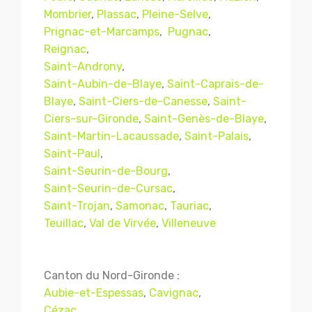
Mombrier
,
Plassac
,
Pleine-Selve
,
Prignac-et-Marcamps
,
Pugnac
,
Reignac
,
Saint-Androny
,
Saint-Aubin-de-Blaye
,
Saint-Caprais-de-
Blaye
,
Saint-Ciers-de-Canesse
,
Saint-
Ciers-sur-Gironde
,
Saint-Genès-de-Blaye
,
Saint-Martin-Lacaussade
,
Saint-Palais
,
Saint-Paul
,
Saint-Seurin-de-Bourg
,
Mentions légales
CGV
Saint-Seurin-de-Cursac
,
Saint-Trojan
,
Samonac
,
Tauriac
,
Teuillac
,
Val de Virvée
,
Villeneuve
© Copyright 2018 - 2021
TERMISER
TRAITEMENT
- tous droits réservés - site réalisé et
Canton du Nord-Gironde :
référencé par
© MACWIN
Aubie-et-Espessas
,
Cavignac
,
Cézac
,