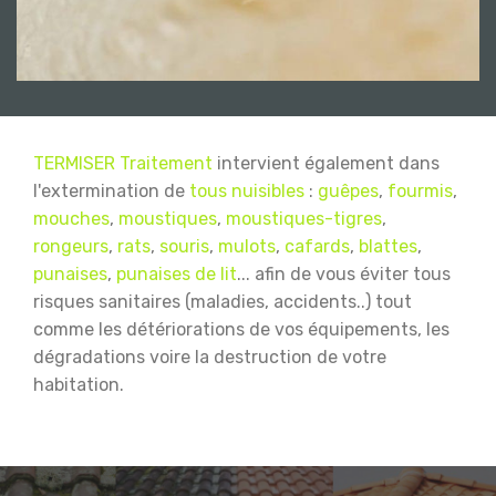
TERMISER Traitement
intervient également dans
l'extermination de
tous nuisibles
:
guêpes
,
fourmis
,
mouches
,
moustiques
,
moustiques-tigres
,
rongeurs
,
rats
,
souris
,
mulots
,
cafards
,
blattes
,
punaises
,
punaises de lit
... afin de vous éviter tous
risques sanitaires (maladies, accidents..) tout
comme les détériorations de vos équipements, les
dégradations voire la destruction de votre
habitation.