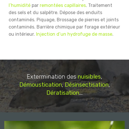
l’humidité
par
remontées capillaires
.
Traitement
des sels et du salpêtre.
Dépose des enduits
contaminés.
Piquage, Brossage de pierres et joints
contaminés.
Barrière chimique par forage extérieur
ou intérieur.
Injection d’un hydrofuge de masse
.
Extermination des
nuisibles
,
Démoustication
,
Désinsectisation
,
Dératisation
...