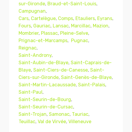
sur-Gironde
,
Braud-et-Saint-Louis
,
Campugnan
,
Cars
,
Cartelègue
,
Comps
,
Etauliers
,
Eyrans
,
Fours
,
Gauriac
,
Lansac
,
Marcillac
,
Mazion
,
Mombrier
,
Plassac
,
Pleine-Selve
,
Prignac-et-Marcamps
,
Pugnac
,
Reignac
,
Saint-Androny
,
Saint-Aubin-de-Blaye
,
Saint-Caprais-de-
Blaye
,
Saint-Ciers-de-Canesse
,
Saint-
Mentions légales
CGV
Ciers-sur-Gironde
,
Saint-Genès-de-Blaye
,
Saint-Martin-Lacaussade
,
Saint-Palais
,
Saint-Paul
,
Saint-Seurin-de-Bourg
,
© Copyright 2018 - 2021
TERMISER
Saint-Seurin-de-Cursac
,
TRAITEMENT
- tous droits réservés - site réalisé et
Saint-Trojan
,
Samonac
,
Tauriac
,
référencé par
© MACWIN
Teuillac
,
Val de Virvée
,
Villeneuve