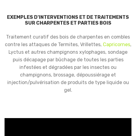
EXEMPLES D'INTERVENTIONS ET DE TRAITEMENTS
SUR CHARPENTES ET PARTIES BOIS
Traitement curatif des bois de charpentes en combles
contre les attaques de Termites, Vrillettes,
Capricornes
,
Lyctus et autres champignons xylophages, sondage
puis décapage par bûchage de toutes les parties
infestées et dégradées par les insectes ou
champignons, brossage, dépoussiérage et
injection/pulvérisation de produits de type liquide ou
gel.