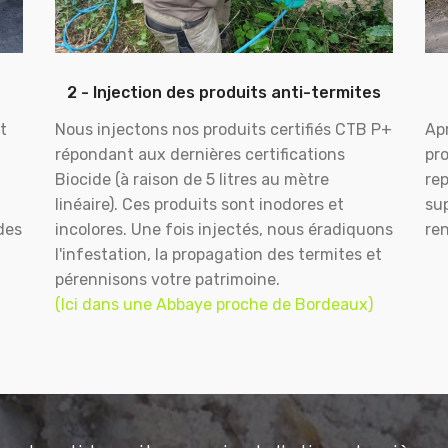
2 - Injection des produits anti-termites
t
Nous injectons nos produits certifiés CTB P+
Apr
répondant aux dernières certifications
pr
Biocide (à raison de 5 litres au mètre
rep
linéaire). Ces produits sont inodores et
sup
des
incolores. Une fois injectés, nous éradiquons
ren
l'infestation, la propagation des termites et
pérennisons votre patrimoine.
(Ici dans une Abbaye proche de Bordeaux)