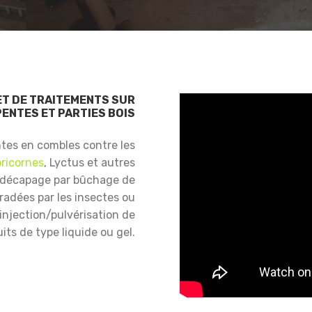
ET DE TRAITEMENTS SUR
ENTES ET PARTIES BOIS
ntes en combles contre les
ricornes
, Lyctus et autres
 décapage par bûchage de
gradées par les insectes ou
njection/pulvérisation de
its de type liquide ou gel.