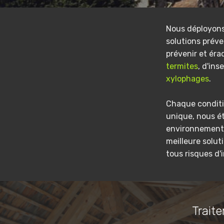
Nous déployon
solutions préve
prévenir et éra
termites
, d'ins
xylophages
.
Chaque conditi
unique, nous é
environnement 
meilleure solut
tous risques d'
Traite