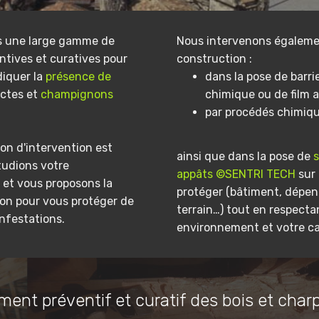
s une large gamme de
Nous intervenons égaleme
ntives et curatives pour
construction :
diquer la
présence de
dans la pose de barri
ectes et
champignons
chimique ou de film a
par procédés chimiq
on d'intervention est
ainsi que dans la pose de
tudions votre
appâts ©SENTRI TECH
sur 
et vous proposons la
protéger (bâtiment, dépe
ion pour vous protéger de
terrain…) tout en respecta
infestations.
environnement et votre ca
ment préventif et curatif des bois et char