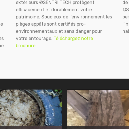
extérieurs ©SENTRI TECH protègent
de 
efficacement et durablement votre
©S
patrimoine. Soucieux de l'environnement les
pe
es
pièges appâts sont certifiés pro-
l'i
environnementaux et sans danger pour
hab
es
votre entourage.
Téléchargez notre
ne
brochure