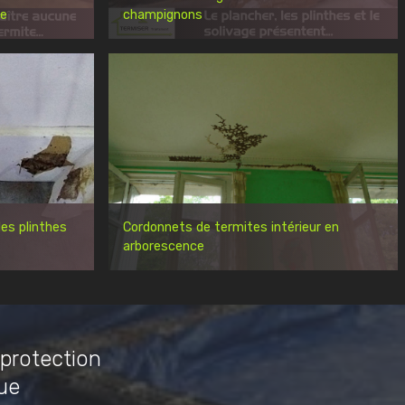
re
champignons
es plinthes
Cordonnets de termites intérieur en
arborescence
 protection
ue