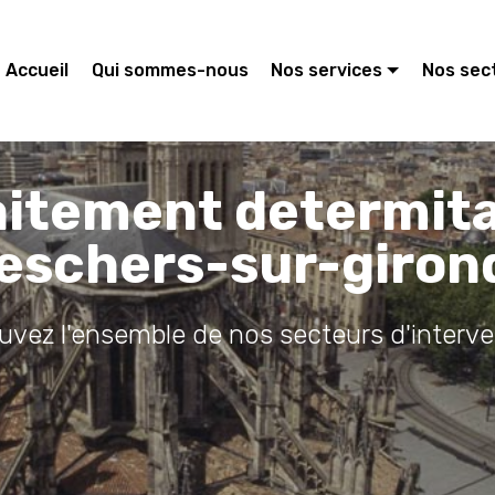
Accueil
Qui sommes-nous
Nos services
Nos sec
aitement determit
eschers-sur-giron
ouvez l'ensemble de nos secteurs d'interve