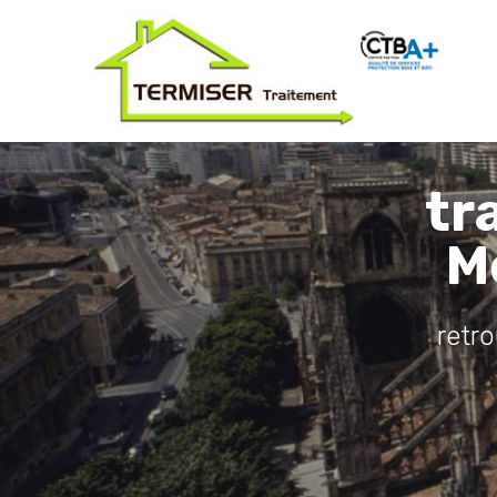
tr
M
retr