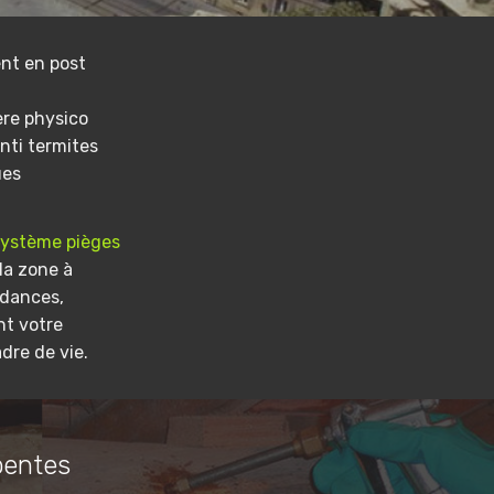
nt en post
ere physico
nti termites
ues
système pièges
la zone à
ndances,
nt votre
dre de vie.
pentes