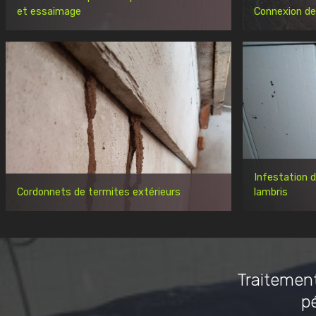
et essaimage
Connexion de
Infestation 
Cordonnets de termites extérieurs
lambris
Traitement
p