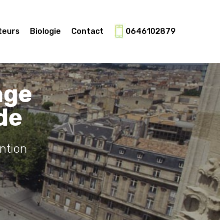
teurs
Biologie
Contact
0646102879
age
de
ntion