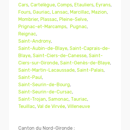
Cars
,
Cartelègue
,
Comps
,
Etauliers
,
Eyrans
,
Fours
,
Gauriac
,
Lansac
,
Marcillac
,
Mazion
,
Mombrier
,
Plassac
,
Pleine-Selve
,
Prignac-et-Marcamps
,
Pugnac
,
Reignac
,
Saint-Androny
,
Saint-Aubin-de-Blaye
,
Saint-Caprais-de-
Blaye
,
Saint-Ciers-de-Canesse
,
Saint-
Ciers-sur-Gironde
,
Saint-Genès-de-Blaye
,
Saint-Martin-Lacaussade
,
Saint-Palais
,
Mentions légales
CGV
Saint-Paul
,
Saint-Seurin-de-Bourg
,
Saint-Seurin-de-Cursac
,
Saint-Trojan
,
Samonac
,
Tauriac
,
© Copyright 2018 - 2021
TERMISER
Teuillac
,
Val de Virvée
,
Villeneuve
TRAITEMENT
- tous droits réservés - site réalisé et
référencé par
© MACWIN
Canton du Nord-Gironde :