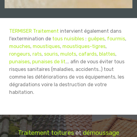
TERMISER Traitement
intervient également dans
l'extermination de
tous nuisibles
:
guêpes
,
fourmis
,
mouches
,
moustiques
,
moustiques-tigres
,
rongeurs
,
rats
,
souris
,
mulots
,
cafards
,
blattes
,
punaises
,
punaises de lit
... afin de vous éviter tous
risques sanitaires (maladies, accidents..) tout
comme les détériorations de vos équipements, les
dégradations voire la destruction de votre
habitation.
Traitement
toitures
et
démoussage