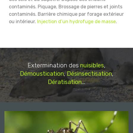
contaminés.
Piquage, Brossage de pierres et joints
contaminés.
Barrière chimique par forage extérieur
ou intérieur.
Injection d’un hydrofuge de masse
.
Extermination des
nuisibles
,
Démoustication
,
Désinsectisation
,
Dératisation
...