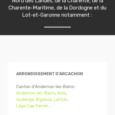
Nord des Landes, de la Charente, de la
Charente-Maritime, de la Dordogne et du
Lot-et-Garonne notamment :
ARRONDISSEMENT D’ARCACHON
Canton d’Andernos-les-Bains :
Andernos-les-Bains
,
Arès
,
Audenge
,
Biganos
,
Lanton
,
Lège Cap-Ferret
.