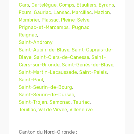
Cars
,
Cartelègue
,
Comps
,
Etauliers
,
Eyrans
,
Fours
,
Gauriac
,
Lansac
,
Marcillac
,
Mazion
,
Mombrier
,
Plassac
,
Pleine-Selve
,
Prignac-et-Marcamps
,
Pugnac
,
Reignac
,
Saint-Androny
,
Saint-Aubin-de-Blaye
,
Saint-Caprais-de-
Blaye
,
Saint-Ciers-de-Canesse
,
Saint-
Ciers-sur-Gironde
,
Saint-Genès-de-Blaye
,
Saint-Martin-Lacaussade
,
Saint-Palais
,
Mentions légales
CGV
Saint-Paul
,
Saint-Seurin-de-Bourg
,
Saint-Seurin-de-Cursac
,
Saint-Trojan
,
Samonac
,
Tauriac
,
© Copyright 2018 - 2021
TERMISER
Teuillac
,
Val de Virvée
,
Villeneuve
TRAITEMENT
- tous droits réservés - site réalisé et
référencé par
© MACWIN
Canton du Nord-Gironde :