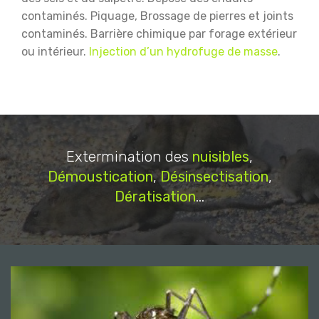
contaminés.
Piquage, Brossage de pierres et joints
contaminés.
Barrière chimique par forage extérieur
ou intérieur.
Injection d’un hydrofuge de masse
.
Extermination des
nuisibles
,
Démoustication
,
Désinsectisation
,
Dératisation
...