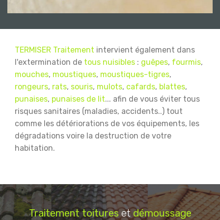
TERMISER Traitement
intervient également dans
l'extermination de
tous nuisibles
:
guêpes
,
fourmis
,
mouches
,
moustiques
,
moustiques-tigres
,
rongeurs
,
rats
,
souris
,
mulots
,
cafards
,
blattes
,
punaises
,
punaises de lit
... afin de vous éviter tous
risques sanitaires (maladies, accidents..) tout
comme les détériorations de vos équipements, les
dégradations voire la destruction de votre
habitation.
Traitement
toitures
et
démoussage