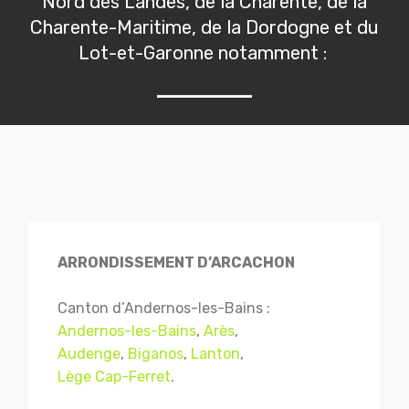
Nord des Landes, de la Charente, de la
Charente-Maritime, de la Dordogne et du
Lot-et-Garonne notamment :
ARRONDISSEMENT D’ARCACHON
Canton d’Andernos-les-Bains :
Andernos-les-Bains
,
Arès
,
Audenge
,
Biganos
,
Lanton
,
Lège Cap-Ferret
.