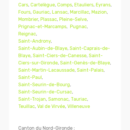
Cars
,
Cartelègue
,
Comps
,
Etauliers
,
Eyrans
,
Fours
,
Gauriac
,
Lansac
,
Marcillac
,
Mazion
,
Mombrier
,
Plassac
,
Pleine-Selve
,
Prignac-et-Marcamps
,
Pugnac
,
Reignac
,
Saint-Androny
,
Saint-Aubin-de-Blaye
,
Saint-Caprais-de-
Blaye
,
Saint-Ciers-de-Canesse
,
Saint-
Ciers-sur-Gironde
,
Saint-Genès-de-Blaye
,
Saint-Martin-Lacaussade
,
Saint-Palais
,
Mentions légales
CGV
Saint-Paul
,
Saint-Seurin-de-Bourg
,
Saint-Seurin-de-Cursac
,
Saint-Trojan
,
Samonac
,
Tauriac
,
© Copyright 2018 - 2021
TERMISER
Teuillac
,
Val de Virvée
,
Villeneuve
TRAITEMENT
- tous droits réservés - site réalisé et
référencé par
© MACWIN
Canton du Nord-Gironde :