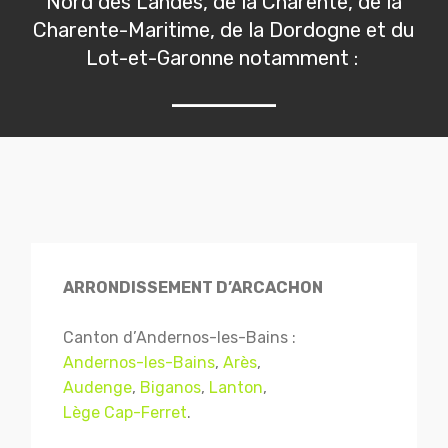
Nord des Landes, de la Charente, de la
Charente-Maritime, de la Dordogne et du
Lot-et-Garonne notamment :
ARRONDISSEMENT D’ARCACHON
Canton d’Andernos-les-Bains :
Andernos-les-Bains
,
Arès
,
Audenge
,
Biganos
,
Lanton
,
Lège Cap-Ferret
.