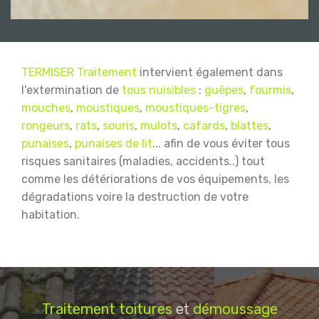
TERMISER Traitement
intervient également dans
l'extermination de
tous nuisibles
:
guêpes
,
fourmis
,
mouches
,
moustiques
,
moustiques-tigres
,
rongeurs
,
rats
,
souris
,
mulots
,
cafards
,
blattes
,
punaises
,
punaises de lit
... afin de vous éviter tous
risques sanitaires (maladies, accidents..) tout
comme les détériorations de vos équipements, les
dégradations voire la destruction de votre
habitation.
Traitement
toitures
et
démoussage