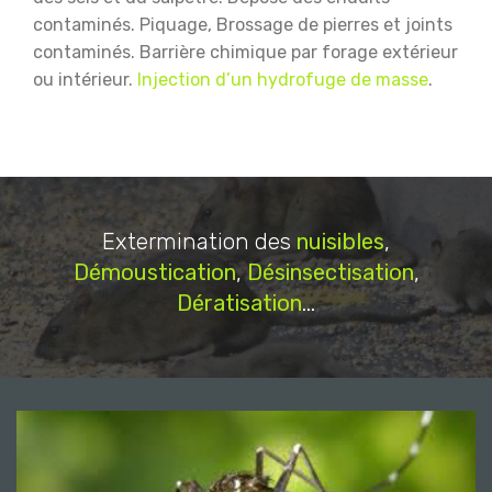
contaminés.
Piquage, Brossage de pierres et joints
contaminés.
Barrière chimique par forage extérieur
ou intérieur.
Injection d’un hydrofuge de masse
.
Extermination des
nuisibles
,
Démoustication
,
Désinsectisation
,
Dératisation
...