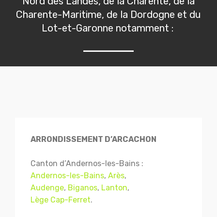
Nord des Landes, de la Charente, de la
Charente-Maritime, de la Dordogne et du
Lot-et-Garonne notamment :
ARRONDISSEMENT D’ARCACHON
Canton d’Andernos-les-Bains :
Andernos-les-Bains
,
Arès
,
Audenge
,
Biganos
,
Lanton
,
Lège Cap-Ferret
.