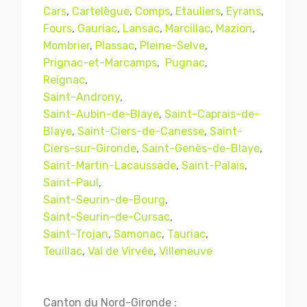
Cars
,
Cartelègue
,
Comps
,
Etauliers
,
Eyrans
,
Fours
,
Gauriac
,
Lansac
,
Marcillac
,
Mazion
,
Mombrier
,
Plassac
,
Pleine-Selve
,
Prignac-et-Marcamps
,
Pugnac
,
Reignac
,
Saint-Androny
,
Saint-Aubin-de-Blaye
,
Saint-Caprais-de-
Blaye
,
Saint-Ciers-de-Canesse
,
Saint-
Ciers-sur-Gironde
,
Saint-Genès-de-Blaye
,
Saint-Martin-Lacaussade
,
Saint-Palais
,
Mentions légales
CGV
Saint-Paul
,
Saint-Seurin-de-Bourg
,
Saint-Seurin-de-Cursac
,
Saint-Trojan
,
Samonac
,
Tauriac
,
© Copyright 2018 - 2021
TERMISER
Teuillac
,
Val de Virvée
,
Villeneuve
TRAITEMENT
- tous droits réservés - site réalisé et
référencé par
© MACWIN
Canton du Nord-Gironde :