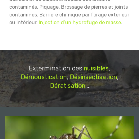
contaminés.
Piquage, Brossage de pierres et joints
contaminés.
Barrière chimique par forage extérieur
ou intérieur.
Injection d’un hydrofuge de masse
.
Extermination des
nuisibles
,
Démoustication
,
Désinsectisation
,
Dératisation
...