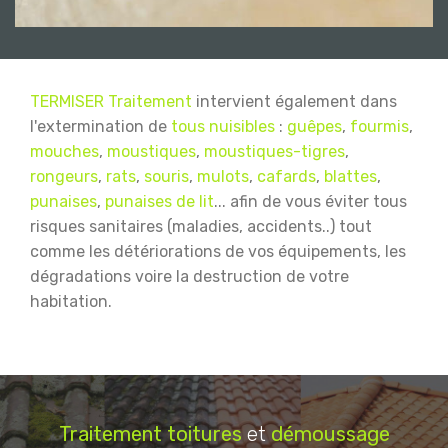
TERMISER Traitement
intervient également dans
l'extermination de
tous nuisibles
:
guêpes
,
fourmis
,
mouches
,
moustiques
,
moustiques-tigres
,
rongeurs
,
rats
,
souris
,
mulots
,
cafards
,
blattes
,
punaises
,
punaises de lit
... afin de vous éviter tous
risques sanitaires (maladies, accidents..) tout
comme les détériorations de vos équipements, les
dégradations voire la destruction de votre
habitation.
Traitement
toitures
et
démoussage