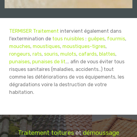
TERMISER Traitement
intervient également dans
l'extermination de
tous nuisibles
:
guêpes
,
fourmis
,
mouches
,
moustiques
,
moustiques-tigres
,
rongeurs
,
rats
,
souris
,
mulots
,
cafards
,
blattes
,
punaises
,
punaises de lit
... afin de vous éviter tous
risques sanitaires (maladies, accidents..) tout
comme les détériorations de vos équipements, les
dégradations voire la destruction de votre
habitation.
Traitement
toitures
et
démoussage