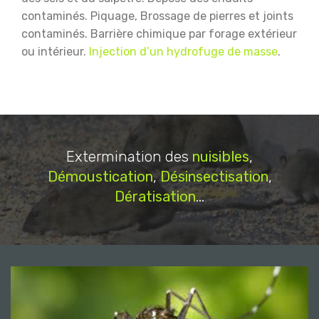
contaminés.
Piquage, Brossage de pierres et joints
contaminés.
Barrière chimique par forage extérieur
ou intérieur.
Injection d’un hydrofuge de masse
.
Extermination des
nuisibles
,
Démoustication
,
Désinsectisation
,
Dératisation
...