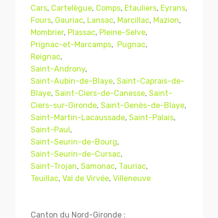
Cars
,
Cartelègue
,
Comps
,
Etauliers
,
Eyrans
,
Fours
,
Gauriac
,
Lansac
,
Marcillac
,
Mazion
,
Mombrier
,
Plassac
,
Pleine-Selve
,
Prignac-et-Marcamps
,
Pugnac
,
Reignac
,
Saint-Androny
,
Saint-Aubin-de-Blaye
,
Saint-Caprais-de-
Blaye
,
Saint-Ciers-de-Canesse
,
Saint-
Ciers-sur-Gironde
,
Saint-Genès-de-Blaye
,
Saint-Martin-Lacaussade
,
Saint-Palais
,
Mentions légales
CGV
Saint-Paul
,
Saint-Seurin-de-Bourg
,
Saint-Seurin-de-Cursac
,
Saint-Trojan
,
Samonac
,
Tauriac
,
© Copyright 2018 - 2021
TERMISER
Teuillac
,
Val de Virvée
,
Villeneuve
TRAITEMENT
- tous droits réservés - site réalisé et
référencé par
© MACWIN
Canton du Nord-Gironde :