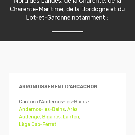
Nord des Landes, de la Charente, de la
Charente-Maritime, de la Dordogne et du
Lot-et-Garonne notamment :
ARRONDISSEMENT D’ARCACHON
Canton d’Andernos-les-Bains :
Andernos-les-Bains
,
Arès
,
Audenge
,
Biganos
,
Lanton
,
Lège Cap-Ferret
.