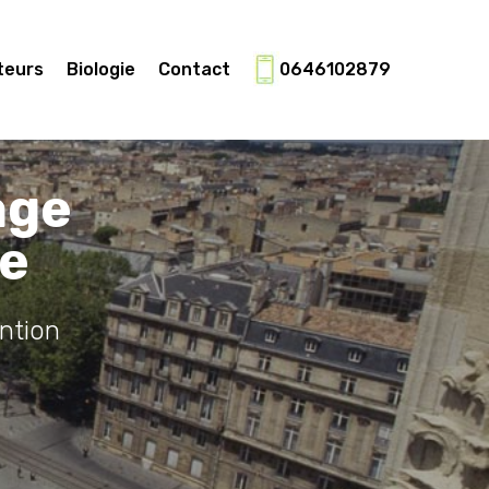
teurs
Biologie
Contact
0646102879
age
ne
ntion