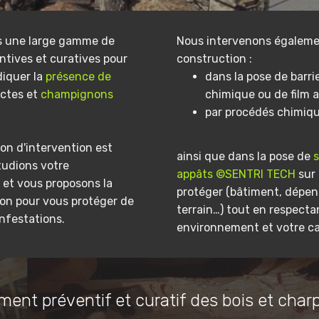
s une large gamme de
Nous intervenons égaleme
ntives et curatives pour
construction :
diquer la
présence de
dans la pose de barri
ectes et
champignons
chimique ou de film a
par procédés chimiq
on d'intervention est
ainsi que dans la pose de
tudions votre
appâts ©SENTRI TECH
sur 
et vous proposons la
protéger (bâtiment, dépe
ion pour vous protéger de
terrain…) tout en respecta
infestations.
environnement et votre ca
ment préventif et curatif des bois et char