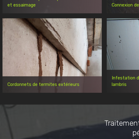
et essaimage
Connexion de
Infestation 
Cordonnets de termites extérieurs
lambris
Traitement
p