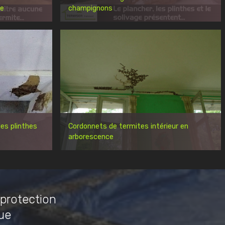
re
champignons
es plinthes
Cordonnets de termites intérieur en
arborescence
 protection
ue