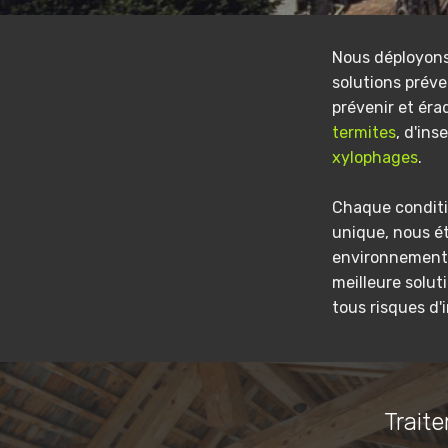
Nous déployon
solutions préve
prévenir et éra
termites
, d'ins
xylophages
.
Chaque conditi
unique, nous é
environnement 
meilleure solut
tous risques d'
Traite