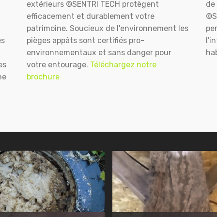
extérieurs ©SENTRI TECH protègent
de 
efficacement et durablement votre
©S
patrimoine. Soucieux de l'environnement les
pe
es
pièges appâts sont certifiés pro-
l'i
environnementaux et sans danger pour
hab
es
votre entourage.
Téléchargez notre
ne
brochure