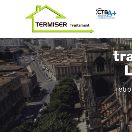
tr
L
retr