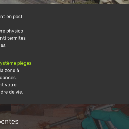
nt en post
ere physico
nti termites
ues
système pièges
la zone à
ndances,
nt votre
dre de vie.
pentes