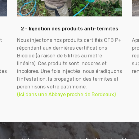
2 - Injection des produits anti-termites
t
Nous injectons nos produits certifiés CTB P+
Apr
répondant aux dernières certifications
pr
Biocide (à raison de 5 litres au mètre
rep
linéaire). Ces produits sont inodores et
sup
des
incolores. Une fois injectés, nous éradiquons
ren
l'infestation, la propagation des termites et
pérennisons votre patrimoine.
(Ici dans une Abbaye proche de Bordeaux)