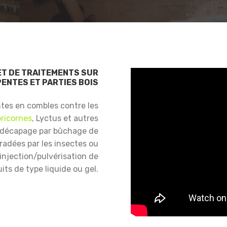
ET DE TRAITEMENTS SUR
ENTES ET PARTIES BOIS
ntes en combles contre les
ricornes
, Lyctus et autres
 décapage par bûchage de
gradées par les insectes ou
njection/pulvérisation de
its de type liquide ou gel.