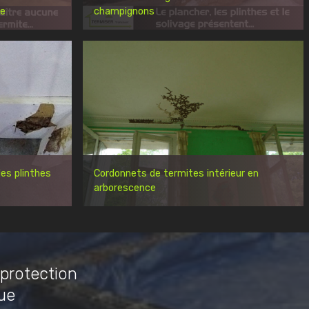
re
champignons
es plinthes
Cordonnets de termites intérieur en
arborescence
 protection
ue