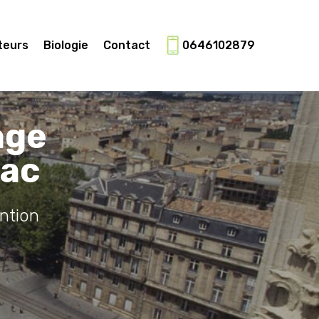
teurs
Biologie
Contact
0646102879
age
nac
ntion