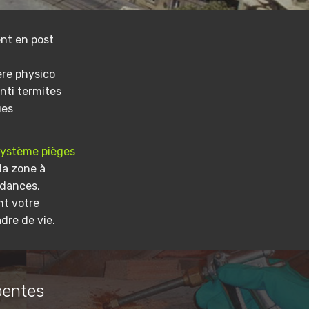
nt en post
ere physico
nti termites
ues
système pièges
la zone à
ndances,
nt votre
dre de vie.
pentes