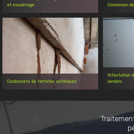
et essaimage
Connexion de
Infestation 
Cordonnets de termites extérieurs
lambris
Traitement
p