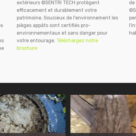
extérieurs ©SENTRI TECH protègent
de 
efficacement et durablement votre
©S
patrimoine. Soucieux de l'environnement les
pe
es
pièges appâts sont certifiés pro-
l'i
environnementaux et sans danger pour
hab
es
votre entourage.
Téléchargez notre
ne
brochure