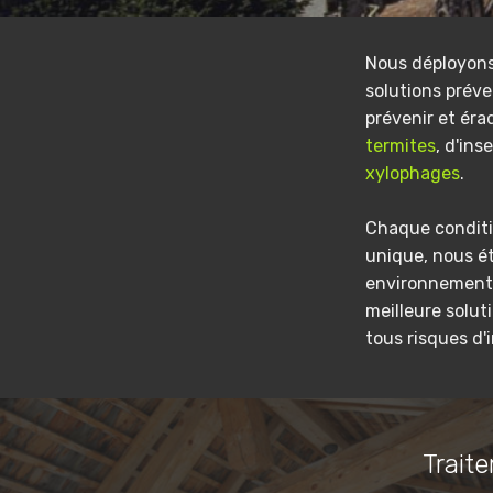
Nous déployon
solutions préve
prévenir et éra
termites
, d'ins
xylophages
.
Chaque conditi
unique, nous é
environnement 
meilleure solut
tous risques d'
Traite