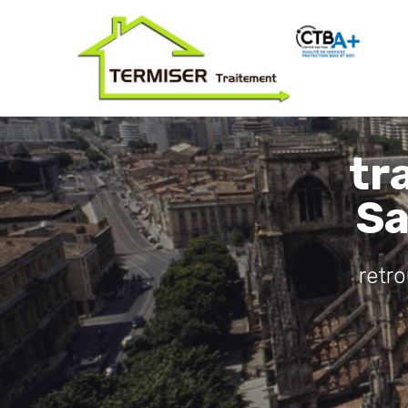
tr
Sa
retr