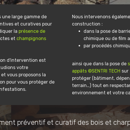
s une large gamme de
Nous intervenons égaleme
ntives et curatives pour
construction :
diquer la
présence de
dans la pose de barri
ectes et
champignons
chimique ou de film a
par procédés chimiq
on d'intervention est
ainsi que dans la pose de
tudions votre
appâts ©SENTRI TECH
sur 
et vous proposons la
protéger (bâtiment, dépe
ion pour vous protéger de
terrain…) tout en respecta
infestations.
environnement et votre ca
ment préventif et curatif des bois et char