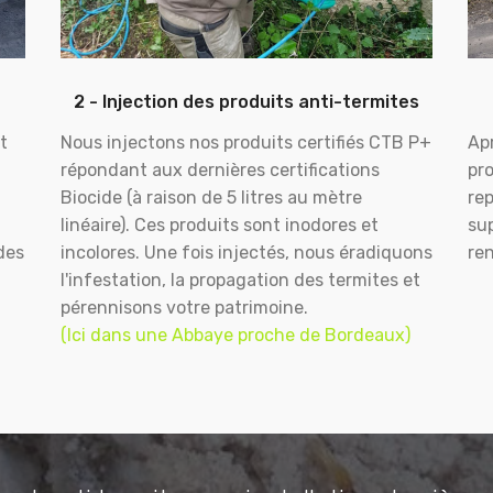
2 - Injection des produits anti-termites
t
Nous injectons nos produits certifiés CTB P+
Apr
répondant aux dernières certifications
pr
Biocide (à raison de 5 litres au mètre
rep
linéaire). Ces produits sont inodores et
sup
des
incolores. Une fois injectés, nous éradiquons
ren
l'infestation, la propagation des termites et
pérennisons votre patrimoine.
(Ici dans une Abbaye proche de Bordeaux)