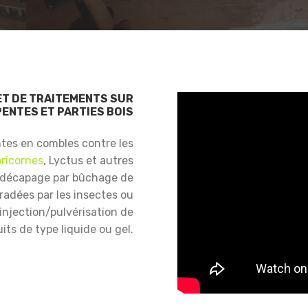
ET DE TRAITEMENTS SUR
ENTES ET PARTIES BOIS
ntes en combles contre les
ricornes
, Lyctus et autres
 décapage par bûchage de
gradées par les insectes ou
njection/pulvérisation de
its de type liquide ou gel.