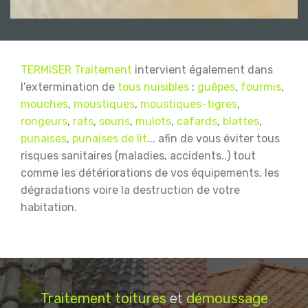
TERMISER Traitement
intervient également dans
l'extermination de
tous nuisibles
:
guêpes
,
fourmis
,
mouches
,
moustiques
,
moustiques-tigres
,
rongeurs
,
rats
,
souris
,
mulots
,
cafards
,
blattes
,
punaises
,
punaises de lit
... afin de vous éviter tous
risques sanitaires (maladies, accidents..) tout
comme les détériorations de vos équipements, les
dégradations voire la destruction de votre
habitation.
Traitement
toitures
et
démoussage