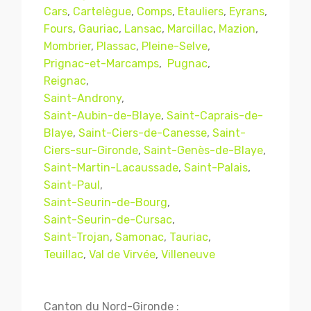
Cars
,
Cartelègue
,
Comps
,
Etauliers
,
Eyrans
,
Fours
,
Gauriac
,
Lansac
,
Marcillac
,
Mazion
,
Mombrier
,
Plassac
,
Pleine-Selve
,
Prignac-et-Marcamps
,
Pugnac
,
Reignac
,
Saint-Androny
,
Saint-Aubin-de-Blaye
,
Saint-Caprais-de-
Blaye
,
Saint-Ciers-de-Canesse
,
Saint-
Ciers-sur-Gironde
,
Saint-Genès-de-Blaye
,
Saint-Martin-Lacaussade
,
Saint-Palais
,
Mentions légales
CGV
Saint-Paul
,
Saint-Seurin-de-Bourg
,
Saint-Seurin-de-Cursac
,
Saint-Trojan
,
Samonac
,
Tauriac
,
© Copyright 2018 - 2021
TERMISER
Teuillac
,
Val de Virvée
,
Villeneuve
TRAITEMENT
- tous droits réservés - site réalisé et
référencé par
© MACWIN
Canton du Nord-Gironde :