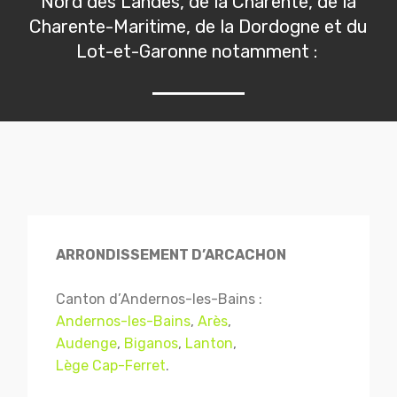
Nord des Landes, de la Charente, de la
Charente-Maritime, de la Dordogne et du
Lot-et-Garonne notamment :
ARRONDISSEMENT D’ARCACHON
Canton d’Andernos-les-Bains :
Andernos-les-Bains
,
Arès
,
Audenge
,
Biganos
,
Lanton
,
Lège Cap-Ferret
.