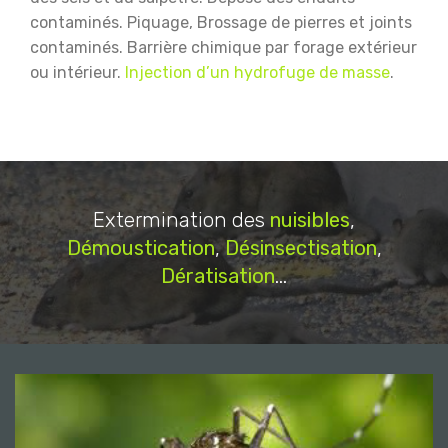
contaminés.
Piquage, Brossage de pierres et joints
contaminés.
Barrière chimique par forage extérieur
ou intérieur.
Injection d’un hydrofuge de masse
.
Extermination des
nuisibles
,
Démoustication
,
Désinsectisation
,
Dératisation
...