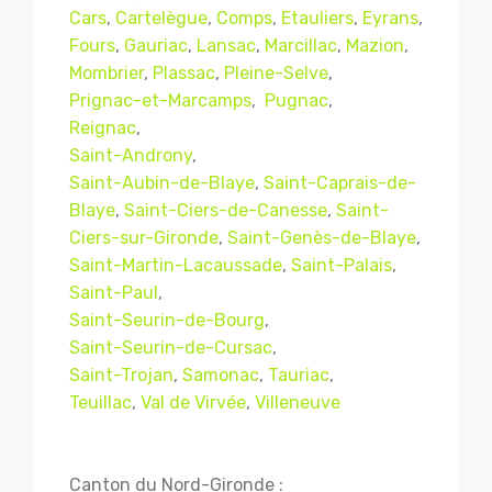
Cars
,
Cartelègue
,
Comps
,
Etauliers
,
Eyrans
,
Fours
,
Gauriac
,
Lansac
,
Marcillac
,
Mazion
,
Mombrier
,
Plassac
,
Pleine-Selve
,
Prignac-et-Marcamps
,
Pugnac
,
Reignac
,
Saint-Androny
,
Saint-Aubin-de-Blaye
,
Saint-Caprais-de-
Blaye
,
Saint-Ciers-de-Canesse
,
Saint-
Ciers-sur-Gironde
,
Saint-Genès-de-Blaye
,
Saint-Martin-Lacaussade
,
Saint-Palais
,
Mentions légales
CGV
Saint-Paul
,
Saint-Seurin-de-Bourg
,
Saint-Seurin-de-Cursac
,
Saint-Trojan
,
Samonac
,
Tauriac
,
© Copyright 2018 - 2021
TERMISER
Teuillac
,
Val de Virvée
,
Villeneuve
TRAITEMENT
- tous droits réservés - site réalisé et
référencé par
© MACWIN
Canton du Nord-Gironde :