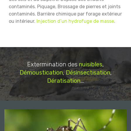
contaminés.
Piquage, Brossage de pierres et joints
contaminés.
Barrière chimique par forage extérieur
ou intérieur.
Injection d’un hydrofuge de masse
.
Extermination des
nuisibles
,
Démoustication
,
Désinsectisation
,
Dératisation
...