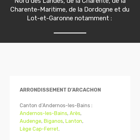
Nord des Landes, de la Charente, de la
Charente-Maritime, de la Dordogne et du
Lot-et-Garonne notamment :
ARRONDISSEMENT D’ARCACHON
Canton d’Andernos-les-Bains :
Andernos-les-Bains
,
Arès
,
Audenge
,
Biganos
,
Lanton
,
Lège Cap-Ferret
.