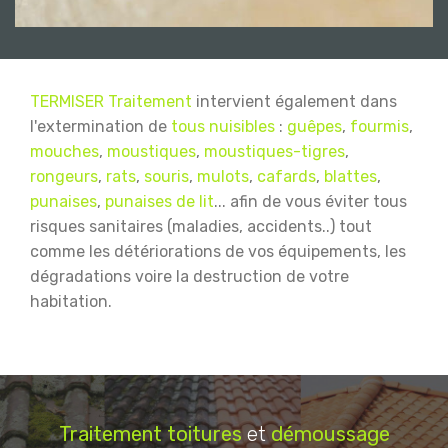
TERMISER Traitement
intervient également dans
l'extermination de
tous nuisibles
:
guêpes
,
fourmis
,
mouches
,
moustiques
,
moustiques-tigres
,
rongeurs
,
rats
,
souris
,
mulots
,
cafards
,
blattes
,
punaises
,
punaises de lit
... afin de vous éviter tous
risques sanitaires (maladies, accidents..) tout
comme les détériorations de vos équipements, les
dégradations voire la destruction de votre
habitation.
Traitement
toitures
et
démoussage