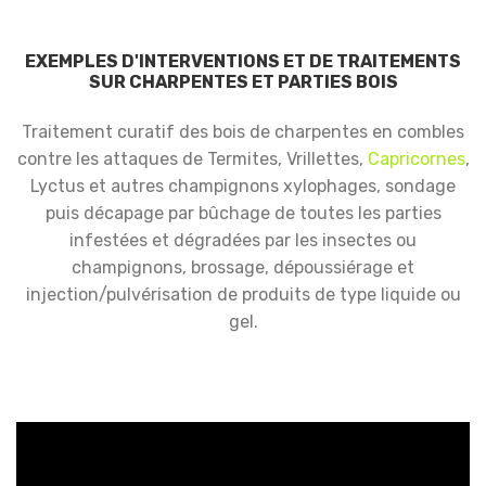
EXEMPLES D'INTERVENTIONS ET DE TRAITEMENTS
SUR CHARPENTES ET PARTIES BOIS
Traitement curatif des bois de charpentes en combles
contre les attaques de Termites, Vrillettes,
Capricornes
,
Lyctus et autres champignons xylophages, sondage
puis décapage par bûchage de toutes les parties
infestées et dégradées par les insectes ou
champignons, brossage, dépoussiérage et
injection/pulvérisation de produits de type liquide ou
gel.