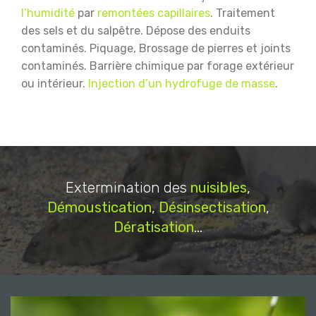
l’humidité
par
remontées capillaires
.
Traitement
des sels et du salpêtre.
Dépose des enduits
contaminés.
Piquage, Brossage de pierres et joints
contaminés.
Barrière chimique par forage extérieur
ou intérieur.
Injection d’un hydrofuge de masse
.
Extermination des
nuisibles
,
Démoustication
,
Désinsectisation
,
Dératisation
...