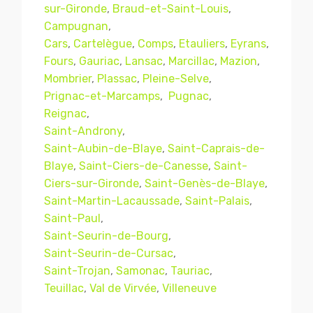
sur-Gironde
,
Braud-et-Saint-Louis
,
Campugnan
,
Cars
,
Cartelègue
,
Comps
,
Etauliers
,
Eyrans
,
Fours
,
Gauriac
,
Lansac
,
Marcillac
,
Mazion
,
Mombrier
,
Plassac
,
Pleine-Selve
,
Prignac-et-Marcamps
,
Pugnac
,
Reignac
,
Saint-Androny
,
Saint-Aubin-de-Blaye
,
Saint-Caprais-de-
Blaye
,
Saint-Ciers-de-Canesse
,
Saint-
Mentions légales
CGV
Ciers-sur-Gironde
,
Saint-Genès-de-Blaye
,
Saint-Martin-Lacaussade
,
Saint-Palais
,
Saint-Paul
,
Saint-Seurin-de-Bourg
,
© Copyright 2018 - 2021
TERMISER
Saint-Seurin-de-Cursac
,
TRAITEMENT
- tous droits réservés - site réalisé et
Saint-Trojan
,
Samonac
,
Tauriac
,
référencé par
© MACWIN
Teuillac
,
Val de Virvée
,
Villeneuve