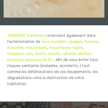
TERMISER Traitement
intervient également dans
l'extermination de
tous nuisibles
:
guêpes
,
fourmis
,
mouches
,
moustiques
,
moustiques-tigres
,
rongeurs
,
rats
,
souris
,
mulots
,
cafards
,
blattes
,
punaises
,
punaises de lit
... afin de vous éviter tous
risques sanitaires (maladies, accidents..) tout
comme les détériorations de vos équipements, les
dégradations voire la destruction de votre
habitation.