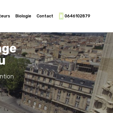
teurs
Biologie
Contact
0646102879
age
u
ntion