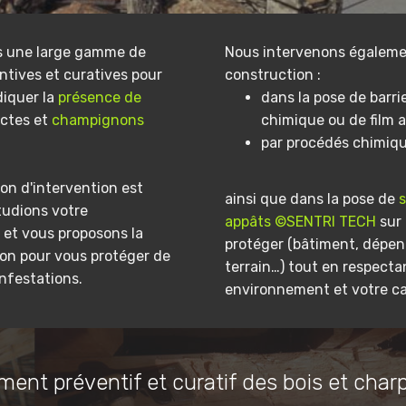
s une large gamme de
Nous intervenons égaleme
ntives et curatives pour
construction :
diquer la
présence de
dans la pose de barri
ectes et
champignons
chimique ou de film a
par procédés chimiq
on d'intervention est
ainsi que dans la pose de
tudions votre
appâts ©SENTRI TECH
sur 
et vous proposons la
protéger (bâtiment, dépe
ion pour vous protéger de
terrain…) tout en respecta
infestations.
environnement et votre ca
ment préventif et curatif des bois et char