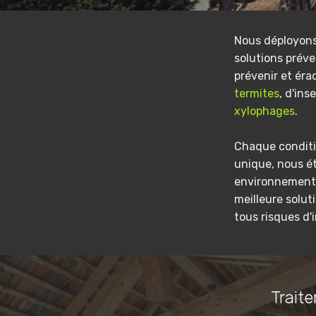
Nous déployon
solutions préve
prévenir et éra
termites
, d'ins
xylophages
.
Chaque conditi
unique, nous é
environnement 
meilleure solut
tous risques d'
Traite