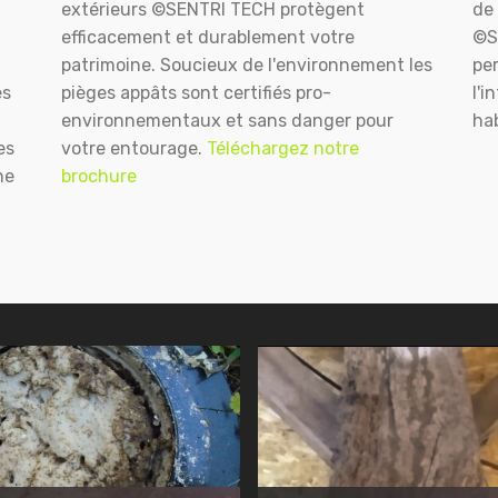
extérieurs ©SENTRI TECH protègent
de 
efficacement et durablement votre
©S
patrimoine. Soucieux de l'environnement les
pe
es
pièges appâts sont certifiés pro-
l'i
environnementaux et sans danger pour
hab
es
votre entourage.
Téléchargez notre
ne
brochure