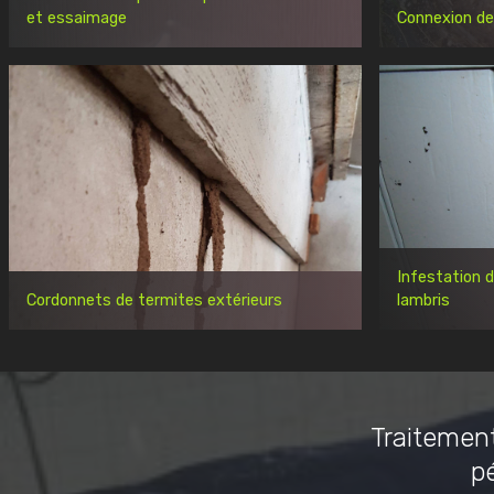
et essaimage
Connexion de
Infestation 
Cordonnets de termites extérieurs
lambris
Traitement
p