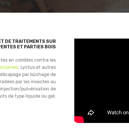
ET DE TRAITEMENTS SUR
ENTES ET PARTIES BOIS
ntes en combles contre les
ricornes
, Lyctus et autres
 décapage par bûchage de
gradées par les insectes ou
njection/pulvérisation de
its de type liquide ou gel.