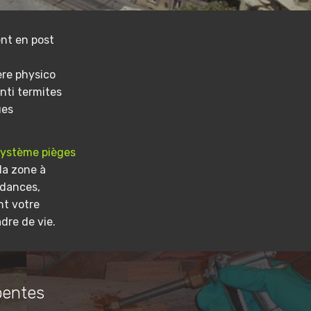
nt en post
ere physico
nti termites
ues
système pièges
la zone à
ndances,
nt votre
dre de vie.
pentes