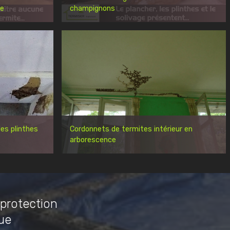
re
champignons
es plinthes
Cordonnets de termites intérieur en
arborescence
 protection
ue