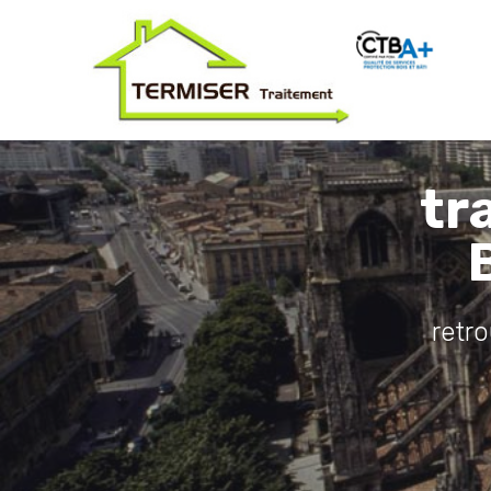
tr
retr