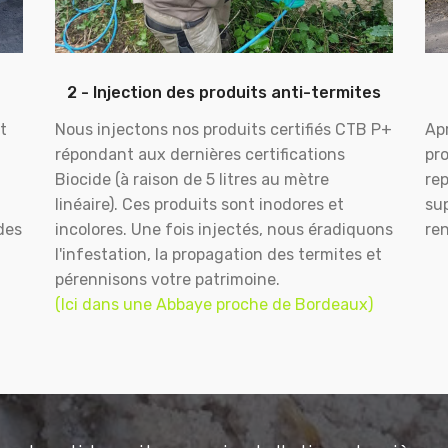
2 - Injection des produits anti-termites
t
Nous injectons nos produits certifiés CTB P+
Apr
répondant aux dernières certifications
pr
Biocide (à raison de 5 litres au mètre
rep
linéaire). Ces produits sont inodores et
sup
des
incolores. Une fois injectés, nous éradiquons
ren
l'infestation, la propagation des termites et
pérennisons votre patrimoine.
(Ici dans une Abbaye proche de Bordeaux)