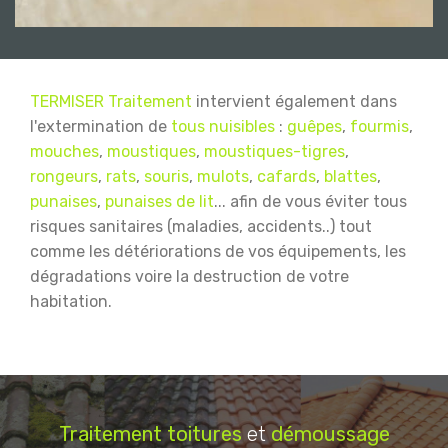
TERMISER Traitement
intervient également dans
l'extermination de
tous nuisibles
:
guêpes
,
fourmis
,
mouches
,
moustiques
,
moustiques-tigres
,
rongeurs
,
rats
,
souris
,
mulots
,
cafards
,
blattes
,
punaises
,
punaises de lit
... afin de vous éviter tous
risques sanitaires (maladies, accidents..) tout
comme les détériorations de vos équipements, les
dégradations voire la destruction de votre
habitation.
Traitement
toitures
et
démoussage