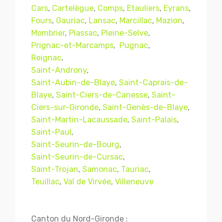
Cars
,
Cartelègue
,
Comps
,
Etauliers
,
Eyrans
,
Fours
,
Gauriac
,
Lansac
,
Marcillac
,
Mazion
,
Mombrier
,
Plassac
,
Pleine-Selve
,
Prignac-et-Marcamps
,
Pugnac
,
Reignac
,
Saint-Androny
,
Saint-Aubin-de-Blaye
,
Saint-Caprais-de-
Blaye
,
Saint-Ciers-de-Canesse
,
Saint-
Ciers-sur-Gironde
,
Saint-Genès-de-Blaye
,
Saint-Martin-Lacaussade
,
Saint-Palais
,
Mentions légales
CGV
Saint-Paul
,
Saint-Seurin-de-Bourg
,
Saint-Seurin-de-Cursac
,
Saint-Trojan
,
Samonac
,
Tauriac
,
© Copyright 2018 - 2021
TERMISER
Teuillac
,
Val de Virvée
,
Villeneuve
TRAITEMENT
- tous droits réservés - site réalisé et
référencé par
© MACWIN
Canton du Nord-Gironde :