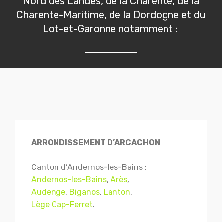
Nord des Landes, de la Charente, de la
Charente-Maritime, de la Dordogne et du
Lot-et-Garonne notamment :
ARRONDISSEMENT D’ARCACHON
Canton d’Andernos-les-Bains :
Andernos-les-Bains
,
Arès
,
Audenge
,
Biganos
,
Lanton
,
Lège Cap-Ferret
.