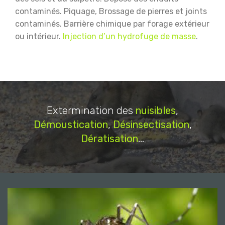
contaminés.
Piquage, Brossage de pierres et joints
contaminés.
Barrière chimique par forage extérieur
ou intérieur.
Injection d’un hydrofuge de masse
.
Extermination des
nuisibles
,
Démoustication
,
Désinsectisation
,
Dératisation
...