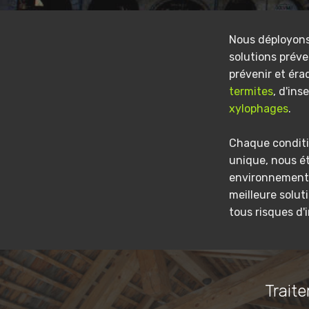
Nous déployon
solutions préve
prévenir et éra
termites
, d'ins
xylophages
.
Chaque conditi
unique, nous é
environnement 
meilleure solut
tous risques d'
Traite