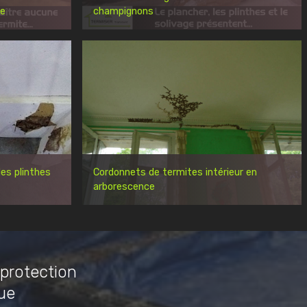
re
champignons
es plinthes
Cordonnets de termites intérieur en
arborescence
 protection
ue