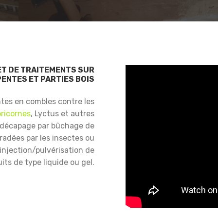
ET DE TRAITEMENTS SUR
ENTES ET PARTIES BOIS
ntes en combles contre les
ricornes
, Lyctus et autres
 décapage par bûchage de
gradées par les insectes ou
njection/pulvérisation de
its de type liquide ou gel.