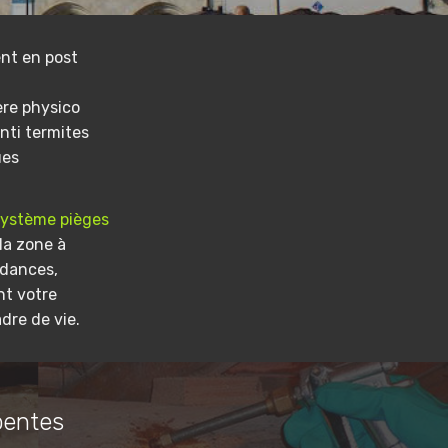
nt en post
ere physico
nti termites
ues
système pièges
la zone à
ndances,
nt votre
dre de vie.
pentes