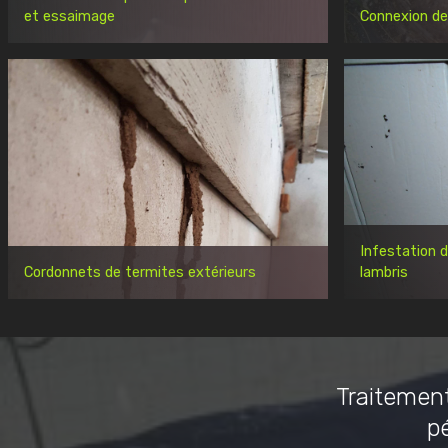
et essaimage
Connexion de
Infestation 
Cordonnets de termites extérieurs
lambris
Traitement
p