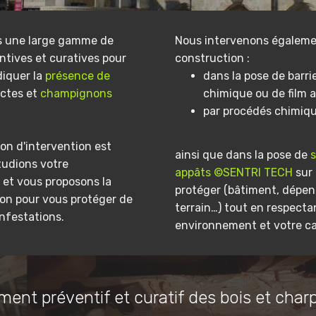
s une large gamme de
Nous intervenons égaleme
ntives et curatives pour
construction :
diquer la
présence de
dans la pose de barri
ectes et
champignons
chimique ou de film a
par procédés chimiq
on d'intervention est
ainsi que dans la pose de
tudions votre
appâts ©SENTRI TECH
sur 
et vous proposons la
protéger (bâtiment, dépe
ion pour vous protéger de
terrain…) tout en respecta
infestations.
environnement et votre ca
ment préventif et curatif des bois et char