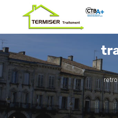
tr
retr