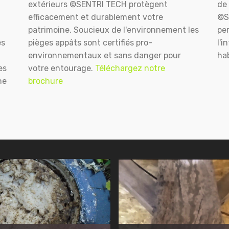
extérieurs ©SENTRI TECH protègent
de 
efficacement et durablement votre
©S
patrimoine. Soucieux de l'environnement les
pe
es
pièges appâts sont certifiés pro-
l'i
environnementaux et sans danger pour
hab
es
votre entourage.
Téléchargez notre
ne
brochure