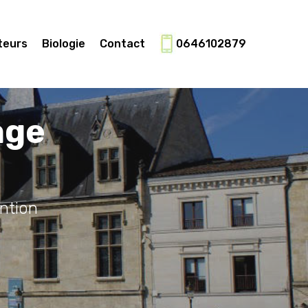
teurs
Biologie
Contact
0646102879
age
ntion