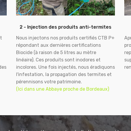
2 - Injection des produits anti-termites
t
Nous injectons nos produits certifiés CTB P+
Apr
répondant aux dernières certifications
pr
Biocide (à raison de 5 litres au mètre
rep
linéaire). Ces produits sont inodores et
sup
des
incolores. Une fois injectés, nous éradiquons
ren
l'infestation, la propagation des termites et
pérennisons votre patrimoine.
(Ici dans une Abbaye proche de Bordeaux)