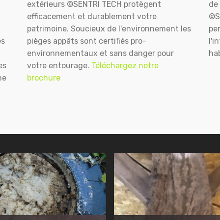
extérieurs ©SENTRI TECH protègent
de 
efficacement et durablement votre
©S
patrimoine. Soucieux de l'environnement les
pe
es
pièges appâts sont certifiés pro-
l'i
environnementaux et sans danger pour
hab
es
votre entourage.
Téléchargez notre
ne
brochure