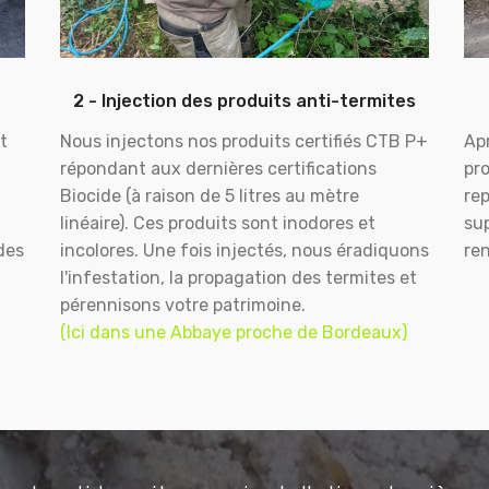
2 - Injection des produits anti-termites
t
Nous injectons nos produits certifiés CTB P+
Apr
répondant aux dernières certifications
pr
Biocide (à raison de 5 litres au mètre
rep
linéaire). Ces produits sont inodores et
sup
des
incolores. Une fois injectés, nous éradiquons
ren
l'infestation, la propagation des termites et
pérennisons votre patrimoine.
(Ici dans une Abbaye proche de Bordeaux)