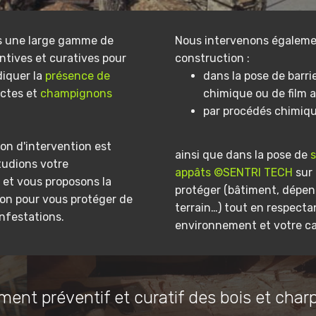
s une large gamme de
Nous intervenons égaleme
ntives et curatives pour
construction :
diquer la
présence de
dans la pose de barri
ectes et
champignons
chimique ou de film a
par procédés chimiq
on d'intervention est
ainsi que dans la pose de
tudions votre
appâts ©SENTRI TECH
sur 
et vous proposons la
protéger (bâtiment, dépe
ion pour vous protéger de
terrain…) tout en respecta
infestations.
environnement et votre ca
ment préventif et curatif des bois et char