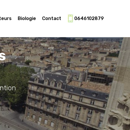
teurs
Biologie
Contact
0646102879
s
ntion