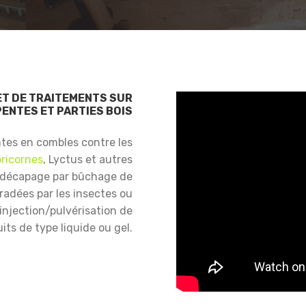
ET DE TRAITEMENTS SUR
ENTES ET PARTIES BOIS
ntes en combles contre les
ricornes
, Lyctus et autres
 décapage par bûchage de
gradées par les insectes ou
njection/pulvérisation de
its de type liquide ou gel.