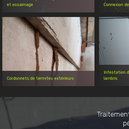
et essaimage
Connexion de
Infestation 
Cordonnets de termites extérieurs
lambris
Traitement
p