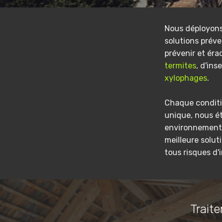
Nous déployon
solutions préve
prévenir et éra
termites
, d'ins
xylophages
.
Chaque conditi
unique, nous é
environnement 
meilleure solut
tous risques d'
Traite