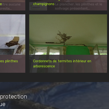
re
champignons
es plinthes
Cordonnets de termites intérieur en
arborescence
 protection
ue