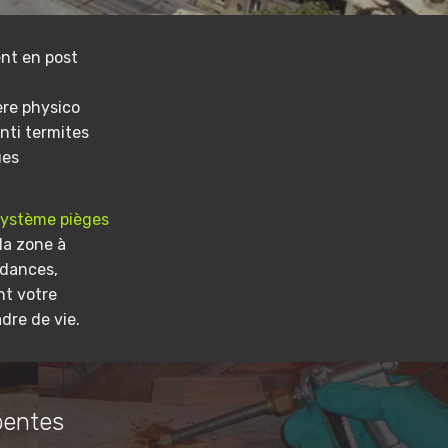
nt en post
ere physico
nti termites
ues
système pièges
la zone à
ndances,
nt votre
dre de vie.
pentes