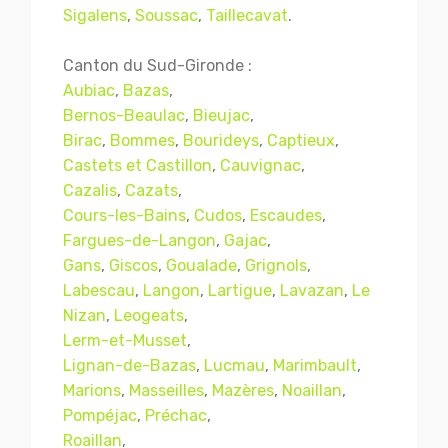
Sigalens
,
Soussac
,
Taillecavat
.
Canton du Sud-Gironde :
Aubiac
,
Bazas
,
Bernos-Beaulac
,
Bieujac
,
Birac
,
Bommes
,
Bourideys
,
Captieux
,
Castets et Castillon
,
Cauvignac
,
Cazalis
,
Cazats
,
Cours-les-Bains
,
Cudos
,
Escaudes
,
Fargues-de-Langon
,
Gajac
,
Gans
,
Giscos
,
Goualade
,
Grignols
,
Labescau
,
Langon
,
Lartigue
,
Lavazan
,
Le
Nizan
,
Leogeats
,
Lerm-et-Musset
,
Lignan-de-Bazas
,
Lucmau
,
Marimbault
,
Marions
,
Masseilles
,
Mazères
,
Noaillan
,
Pompéjac
,
Préchac
,
Roaillan
,