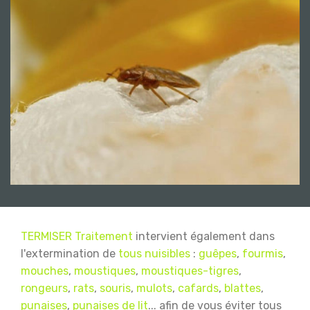
TERMISER Traitement
intervient également dans
l'extermination de
tous nuisibles
:
guêpes
,
fourmis
,
mouches
,
moustiques
,
moustiques-tigres
,
rongeurs
,
rats
,
souris
,
mulots
,
cafards
,
blattes
,
punaises
,
punaises de lit
... afin de vous éviter tous