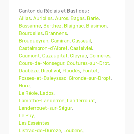
Canton du Réolais et Bastides :
Aillas
,
Auriolles
,
Auros
,
Bagas
,
Barie
,
Bassanne
,
Berthez
,
Blaignac
,
Blasimon
,
Bourdelles
,
Brannens
,
Brouqueyran
,
Camiran
,
Casseuil
,
Castelmoron-d’Albret
,
Castelviel
,
Caumont
,
Cazaugitat
,
Cleyrac
,
Coimères
,
Cours-de-Monsegur
,
Coutures-sur-Drot
,
Daubèze
,
Dieulivol
,
Floudès
,
Fontet
,
Fosses-et-Baleyssac
,
Gironde-sur-Dropt
,
Hure
,
La Réole
,
Lados
,
Lamothe-Landerron
,
Landerrouat
,
Landerrouet-sur-Ségur
,
Le Puy
,
Les Esseintes
,
Listrac-de-Durèze
,
Loubens
,