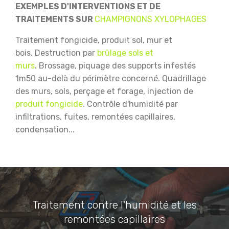
EXEMPLES D'INTERVENTIONS ET DE
TRAITEMENTS SUR
CHAMPIGNONS XYLOPHAGES
Traitement fongicide, produit sol, mur et
bois.
Destruction par
brûlage sols et
murs
.
Brossage, piquage des supports infestés
1m50 au-delà du périmètre concerné.
Quadrillage
des murs, sols, perçage et forage, injection de
produit fongicide
.
Contrôle d'humidité par
infiltrations, fuites, remontées capillaires,
condensation...
Traitement contre l'humidité et les
remontées capillaires