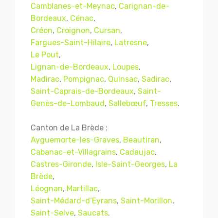
Camblanes-et-Meynac
,
Carignan-de-
Bordeaux
,
Cénac
,
Créon
,
Croignon
,
Cursan
,
Fargues-Saint-Hilaire
,
Latresne
,
Le Pout
,
Lignan-de-Bordeaux
,
Loupes
,
Madirac
,
Pompignac
,
Quinsac
,
Sadirac
,
Saint-Caprais-de-Bordeaux
,
Saint-
Genès-de-Lombaud
,
Sallebœuf
,
Tresses
.
Canton de La Brède :
Ayguemorte-les-Graves
,
Beautiran
,
Cabanac-et-Villagrains
,
Cadaujac
,
Castres-Gironde
,
Isle-Saint-Georges
,
La
Brède
,
Léognan
,
Martillac
,
Saint-Médard-d’Eyrans
,
Saint-Morillon
,
Saint-Selve
,
Saucats
.