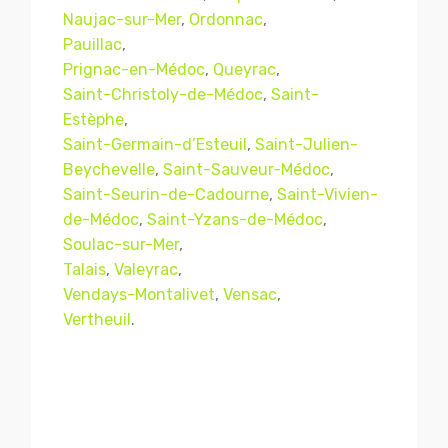
Naujac-sur-Mer
,
Ordonnac
,
Pauillac
,
Prignac-en-Médoc
,
Queyrac
,
Saint-Christoly-de-Médoc
,
Saint-
Estèphe
,
Saint-Germain-d’Esteuil
,
Saint-Julien-
Beychevelle
,
Saint-Sauveur-Médoc
,
Saint-Seurin-de-Cadourne
,
Saint-Vivien-
de-Médoc
,
Saint-Yzans-de-Médoc
,
Soulac-sur-Mer
,
Mentions légales
CGV
Talais
,
Valeyrac
,
Vendays-Montalivet
,
Vensac
,
Vertheuil
.
© Copyright 2018 - 2021
TERMISER
TRAITEMENT
- tous droits réservés - site réalisé et
référencé par
© MACWIN