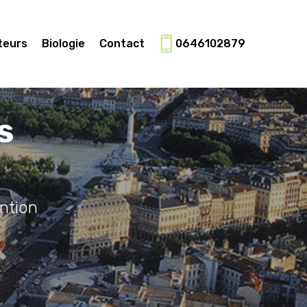
teurs
Biologie
Contact
0646102879
s
ntion