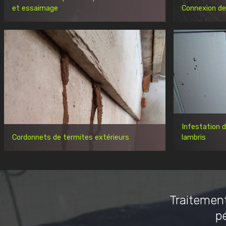
et essaimage
Connexion de
Infestation 
Cordonnets de termites extérieurs
lambris
Traitement
p