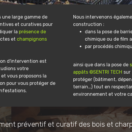
s une large gamme de
Nous intervenons égaleme
ntives et curatives pour
construction :
diquer la
présence de
dans la pose de barri
ectes et
champignons
chimique ou de film a
par procédés chimiq
on d'intervention est
ainsi que dans la pose de
tudions votre
appâts ©SENTRI TECH
sur 
et vous proposons la
protéger (bâtiment, dépe
ion pour vous protéger de
terrain…) tout en respecta
infestations.
environnement et votre ca
ment préventif et curatif des bois et char