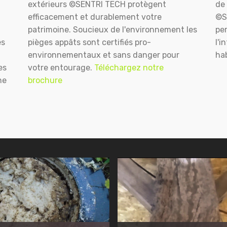
extérieurs ©SENTRI TECH protègent
de 
efficacement et durablement votre
©S
patrimoine. Soucieux de l'environnement les
pe
es
pièges appâts sont certifiés pro-
l'i
environnementaux et sans danger pour
hab
es
votre entourage.
Téléchargez notre
ne
brochure