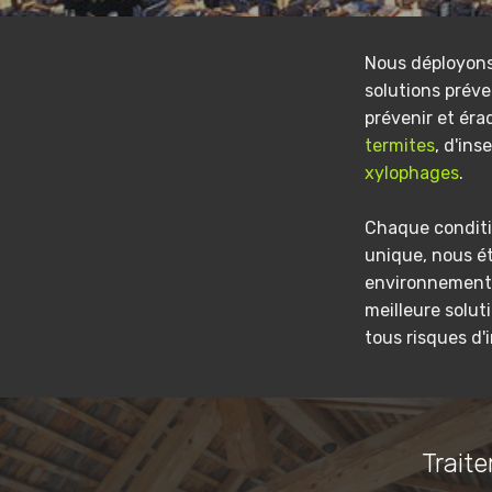
Nous déployon
solutions préve
prévenir et éra
termites
, d'ins
xylophages
.
Chaque conditi
unique, nous é
environnement 
meilleure solut
tous risques d'
Traite