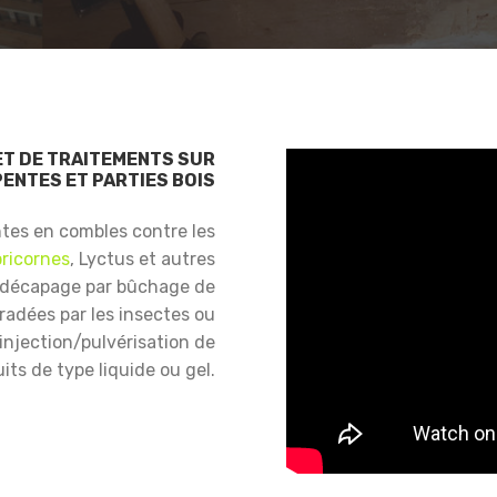
ET DE TRAITEMENTS SUR
ENTES ET PARTIES BOIS
ntes en combles contre les
ricornes
, Lyctus et autres
 décapage par bûchage de
gradées par les insectes ou
njection/pulvérisation de
its de type liquide ou gel.