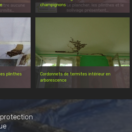
re
champignons
es plinthes
Cordonnets de termites intérieur en
arborescence
 protection
ue