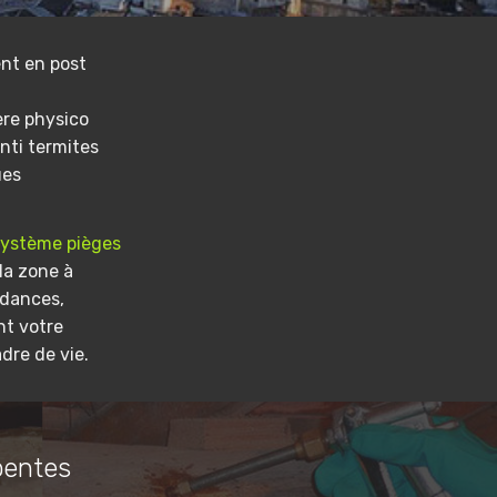
nt en post
ere physico
nti termites
ues
système pièges
la zone à
ndances,
nt votre
dre de vie.
pentes