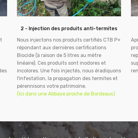
2 - Injection des produits anti-termites
t
Nous injectons nos produits certifiés CTB P+
Apr
répondant aux dernières certifications
pr
Biocide (à raison de 5 litres au mètre
rep
linéaire). Ces produits sont inodores et
sup
des
incolores. Une fois injectés, nous éradiquons
ren
l'infestation, la propagation des termites et
pérennisons votre patrimoine.
(Ici dans une Abbaye proche de Bordeaux)