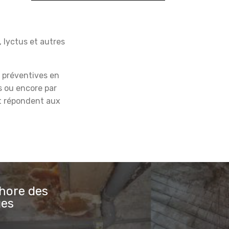
, lyctus et autres
s préventives en
s ou encore par
et répondent aux
phore des
ges