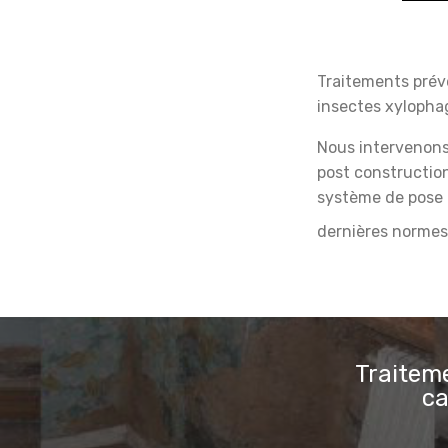
Traitements préve
insectes xylopha
Nous intervenons 
post constructio
système de pose 
dernières normes
Traiteme
ca