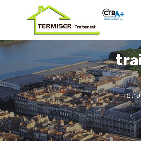
tra
retr