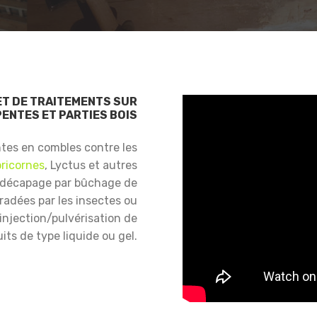
ET DE TRAITEMENTS SUR
ENTES ET PARTIES BOIS
ntes en combles contre les
ricornes
, Lyctus et autres
 décapage par bûchage de
gradées par les insectes ou
njection/pulvérisation de
its de type liquide ou gel.