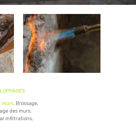
YLOPHAGES
t murs
.
Brossage,
lage des murs,
r infiltrations,