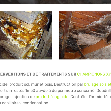
TERVENTIONS ET DE TRAITEMENTS SUR
CHAMPIGNONS X
ide, produit sol, mur et bois.
Destruction par
brûlage sols e
orts infestés 1m50 au-delà du périmètre concerné.
Quadril
forage, injection de
produit fongicide
.
Contrôle d'humidité pa
 capillaires, condensation...