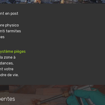
nt en post
ere physico
nti termites
ues
système pièges
la zone à
ndances,
nt votre
dre de vie.
pentes