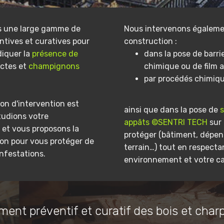
s une large gamme de
Nous intervenons égaleme
ntives et curatives pour
construction :
diquer la
présence de
dans la pose de barri
ectes et
champignons
chimique ou de film a
par procédés chimiq
on d'intervention est
ainsi que dans la pose de
tudions votre
appâts ©SENTRI TECH
sur 
et vous proposons la
protéger (bâtiment, dépe
ion pour vous protéger de
terrain…) tout en respecta
infestations.
environnement et votre ca
ment préventif et curatif des bois et char