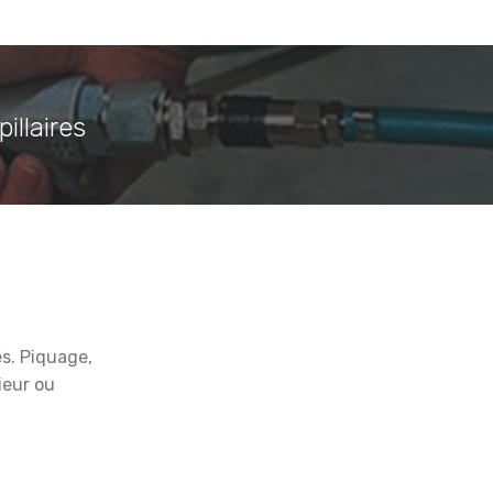
illaires
és.
Piquage,
ieur ou