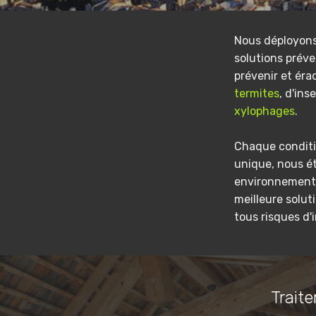
Nous déployon
solutions préve
prévenir et éra
termites
, d'ins
xylophages
.
Chaque conditi
unique, nous é
environnement 
meilleure solut
tous risques d'
Traite