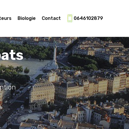
teurs
Biologie
Contact
0646102879
pats
ntion