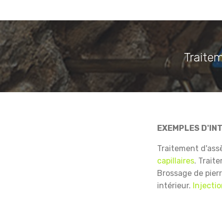
Traitem
EXEMPLES D'IN
Traitement d'as
capillaires
.
Traite
Brossage de pier
intérieur.
Injecti