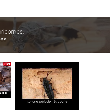
pricornes,
ges