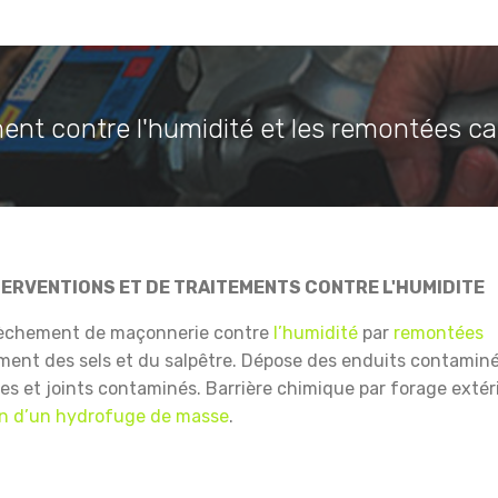
ent contre l'humidité et les remontées cap
TERVENTIONS ET DE TRAITEMENTS CONTRE L'HUMIDITE
sèchement de maçonnerie contre
l’humidité
par
remontées
ment des sels et du salpêtre.
Dépose des enduits contamin
res et joints contaminés.
Barrière chimique par forage extér
on d’un hydrofuge de masse
.