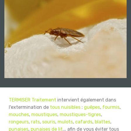
TERMISER Traitement
intervient également dans
l'extermination de
tous nuisibles
:
guêpes
,
fourmis
,
mouches
,
moustiques
,
moustiques-tigres
,
rongeurs
,
rats
,
souris
,
mulots
,
cafards
,
blattes
,
punaises
,
punaises de lit
... afin de vous éviter tous