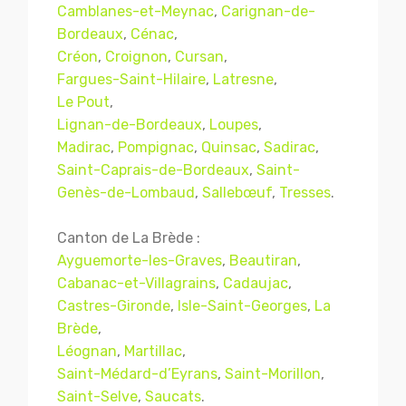
Camblanes-et-Meynac
,
Carignan-de-
Bordeaux
,
Cénac
,
Créon
,
Croignon
,
Cursan
,
Fargues-Saint-Hilaire
,
Latresne
,
Le Pout
,
Lignan-de-Bordeaux
,
Loupes
,
Madirac
,
Pompignac
,
Quinsac
,
Sadirac
,
Saint-Caprais-de-Bordeaux
,
Saint-
Genès-de-Lombaud
,
Sallebœuf
,
Tresses
.
Canton de La Brède :
Ayguemorte-les-Graves
,
Beautiran
,
Cabanac-et-Villagrains
,
Cadaujac
,
Castres-Gironde
,
Isle-Saint-Georges
,
La
Brède
,
Léognan
,
Martillac
,
Saint-Médard-d’Eyrans
,
Saint-Morillon
,
Saint-Selve
,
Saucats
.