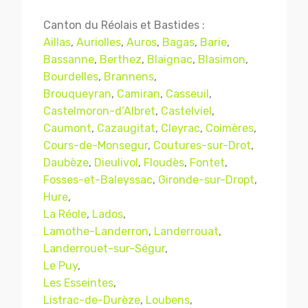
Canton du Réolais et Bastides :
Aillas
,
Auriolles
,
Auros
,
Bagas
,
Barie
,
Bassanne
,
Berthez
,
Blaignac
,
Blasimon
,
Bourdelles
,
Brannens
,
Brouqueyran
,
Camiran
,
Casseuil
,
Castelmoron-d’Albret
,
Castelviel
,
Caumont
,
Cazaugitat
,
Cleyrac
,
Coimères
,
Cours-de-Monsegur
,
Coutures-sur-Drot
,
Daubèze
,
Dieulivol
,
Floudès
,
Fontet
,
Fosses-et-Baleyssac
,
Gironde-sur-Dropt
,
Hure
,
La Réole
,
Lados
,
Lamothe-Landerron
,
Landerrouat
,
Landerrouet-sur-Ségur
,
Le Puy
,
Les Esseintes
,
Listrac-de-Durèze
,
Loubens
,