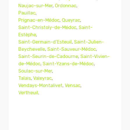
Naujac-sur-Mer
,
Ordonnac
,
Pauillac
,
Prignac-en-Médoc
,
Queyrac
,
Saint-Christoly-de-Médoc
,
Saint-
Estèphe
,
Saint-Germain-d’Esteuil
,
Saint-Julien-
Beychevelle
,
Saint-Sauveur-Médoc
,
Saint-Seurin-de-Cadourne
,
Saint-Vivien-
de-Médoc
,
Saint-Yzans-de-Médoc
,
Soulac-sur-Mer
,
Mentions légales
CGV
Talais
,
Valeyrac
,
Vendays-Montalivet
,
Vensac
,
Vertheuil
.
© Copyright 2018 - 2021
TERMISER
TRAITEMENT
- tous droits réservés - site réalisé et
référencé par
© MACWIN