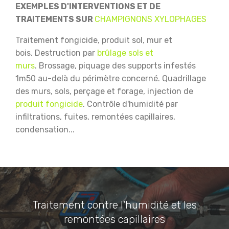
EXEMPLES D'INTERVENTIONS ET DE
TRAITEMENTS SUR
CHAMPIGNONS XYLOPHAGES
Traitement fongicide, produit sol, mur et
bois.
Destruction par
brûlage sols et
murs
.
Brossage, piquage des supports infestés
1m50 au-delà du périmètre concerné.
Quadrillage
des murs, sols, perçage et forage, injection de
produit fongicide
.
Contrôle d'humidité par
infiltrations, fuites, remontées capillaires,
condensation...
Traitement contre l'humidité et les
remontées capillaires