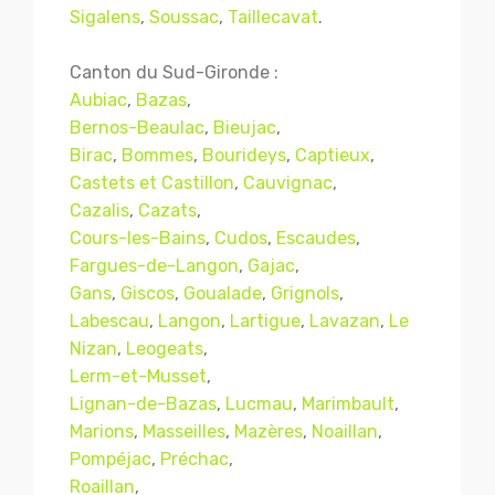
Sigalens
,
Soussac
,
Taillecavat
.
Canton du Sud-Gironde :
Aubiac
,
Bazas
,
Bernos-Beaulac
,
Bieujac
,
Birac
,
Bommes
,
Bourideys
,
Captieux
,
Castets et Castillon
,
Cauvignac
,
Cazalis
,
Cazats
,
Cours-les-Bains
,
Cudos
,
Escaudes
,
Fargues-de-Langon
,
Gajac
,
Gans
,
Giscos
,
Goualade
,
Grignols
,
Labescau
,
Langon
,
Lartigue
,
Lavazan
,
Le
Nizan
,
Leogeats
,
Lerm-et-Musset
,
Lignan-de-Bazas
,
Lucmau
,
Marimbault
,
Marions
,
Masseilles
,
Mazères
,
Noaillan
,
Pompéjac
,
Préchac
,
Roaillan
,