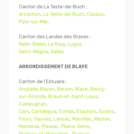
Canton de La Teste-de-Buch :
Arcachon
,
La Teste-de-Buch
,
Cazaux
,
Pyla-sur-Mer
.
Canton des Landes des Graves :
Belin-Beliet
,
Le Barp
,
Lugos
,
Saint-Magne
,
Salles
ARRONDISSEMENT DE BLAYE
Canton de l’Estuaire :
Anglade
,
Bayon
,
Berson
,
Blaye
,
Bourg-
sur-Gironde
,
Braud-et-Saint-Louis
,
Campugnan
,
Cars
,
Cartelègue
,
Comps
,
Etauliers
,
Eyrans
,
Fours
,
Gauriac
,
Lansac
,
Marcillac
,
Mazion
,
Mombrier
,
Plassac
,
Pleine-Selve
,
Prignac-et-Marcamps
,
Pugnac
,