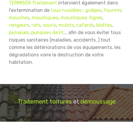
TERMISER Traitement
intervient également dans
l'extermination de
tous nuisibles
:
guêpes
,
fourmis
,
mouches
,
moustiques
,
moustiques-tigres
,
rongeurs
,
rats
,
souris
,
mulots
,
cafards
,
blattes
,
punaises
,
punaises de lit
... afin de vous éviter tous
risques sanitaires (maladies, accidents..) tout
comme les détériorations de vos équipements, les
dégradations voire la destruction de votre
habitation.
Traitement
toitures
et
démoussage