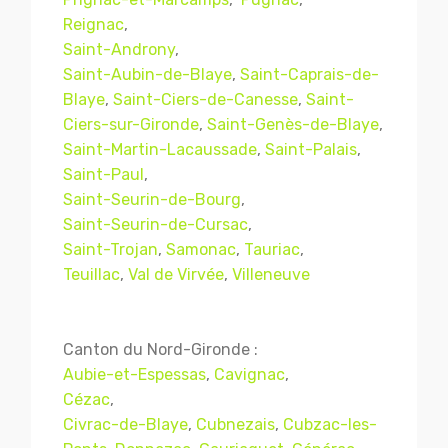
Reignac
,
Saint-Androny
,
Saint-Aubin-de-Blaye
,
Saint-Caprais-de-
Blaye
,
Saint-Ciers-de-Canesse
,
Saint-
Ciers-sur-Gironde
,
Saint-Genès-de-Blaye
,
Saint-Martin-Lacaussade
,
Saint-Palais
,
Saint-Paul
,
Saint-Seurin-de-Bourg
,
Saint-Seurin-de-Cursac
,
Saint-Trojan
,
Samonac
,
Tauriac
,
Mentions légales
CGV
Teuillac
,
Val de Virvée
,
Villeneuve
© Copyright 2018 - 2021
TERMISER
Canton du Nord-Gironde :
Aubie-et-Espessas
,
Cavignac
,
TRAITEMENT
- tous droits réservés - site réalisé et
Cézac
,
référencé par
© MACWIN
Civrac-de-Blaye
,
Cubnezais
,
Cubzac-les-