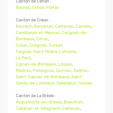
Canton de Cenon :
Bouliac
,
Cenon
,
Floirac
Canton de Créon :
Baurech
,
Bonnetan
,
Camarsac
,
Cambes
,
Camblanes-et-Meynac
,
Carignan-de-
Bordeaux
,
Cénac
,
Créon
,
Croignon
,
Cursan
,
Fargues-Saint-Hilaire
,
Latresne
,
Le Pout
,
Lignan-de-Bordeaux
,
Loupes
,
Madirac
,
Pompignac
,
Quinsac
,
Sadirac
,
Saint-Caprais-de-Bordeaux
,
Saint-
Genès-de-Lombaud
,
Sallebœuf
,
Tresses
.
Canton de La Brède :
Ayguemorte-les-Graves
,
Beautiran
,
Cabanac-et-Villagrains
,
Cadaujac
,