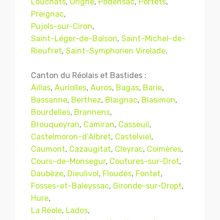
Louchats
,
Origne
,
Podensac
,
Portets
,
Preignac
,
Pujols-sur-Ciron
,
Saint-Léger-de-Balson
,
Saint-Michel-de-
Rieufret
,
Saint-Symphorien Virelade
.
Canton du Réolais et Bastides :
Aillas
,
Auriolles
,
Auros
,
Bagas
,
Barie
,
Bassanne
,
Berthez
,
Blaignac
,
Blasimon
,
Bourdelles
,
Brannens
,
Brouqueyran
,
Camiran
,
Casseuil
,
Castelmoron-d’Albret
,
Castelviel
,
Caumont
,
Cazaugitat
,
Cleyrac
,
Coimères
,
Cours-de-Monsegur
,
Coutures-sur-Drot
,
Daubèze
,
Dieulivol
,
Floudès
,
Fontet
,
Fosses-et-Baleyssac
,
Gironde-sur-Dropt
,
Hure
,
La Réole
,
Lados
,