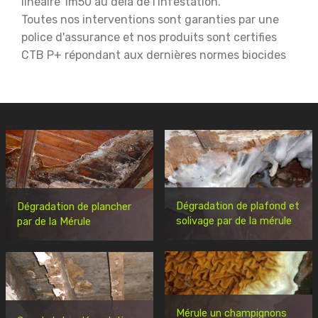
linéaire 1m50 au delà de l'infestation.
Toutes nos interventions sont garanties par une
police d'assurance et nos produits sont certifies
CTB P+ répondant aux dernières normes biocides
Dégradation de plafond et
Dégradation de plancher
solivage par de la mérule
par de la Mérule
Mérule un champignons