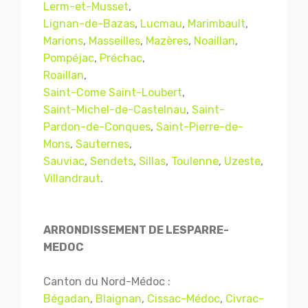
Lerm-et-Musset
,
Lignan-de-Bazas
,
Lucmau
,
Marimbault
,
Marions
,
Masseilles
,
Mazères
,
Noaillan
,
Pompéjac
,
Préchac
,
Roaillan
,
Saint-Come Saint-Loubert
,
Saint-Michel-de-Castelnau
,
Saint-
Pardon-de-Conques
,
Saint-Pierre-de-
Mons
,
Sauternes
,
Sauviac
,
Sendets
,
Sillas
,
Toulenne
,
Uzeste
,
Mentions légales
CGV
Villandraut
.
ARRONDISSEMENT DE LESPARRE-
© Copyright 2018 - 2021
TERMISER
MEDOC
TRAITEMENT
- tous droits réservés - site réalisé et
référencé par
© MACWIN
Canton du Nord-Médoc :
Bégadan
,
Blaignan
,
Cissac-Médoc
,
Civrac-