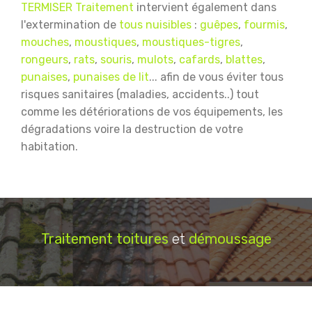
TERMISER Traitement
intervient également dans
l'extermination de
tous nuisibles
:
guêpes
,
fourmis
,
mouches
,
moustiques
,
moustiques-tigres
,
rongeurs
,
rats
,
souris
,
mulots
,
cafards
,
blattes
,
punaises
,
punaises de lit
... afin de vous éviter tous
risques sanitaires (maladies, accidents..) tout
comme les détériorations de vos équipements, les
dégradations voire la destruction de votre
habitation.
Traitement
toitures
et
démoussage