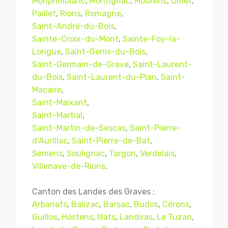
Monprimblanc
,
Montignac
,
Mourens
,
Omet
,
Paillet
,
Rions
,
Romagne
,
Saint-André-du-Bois
,
Sainte-Croix-du-Mont
,
Sainte-Foy-la-
Longue
,
Saint-Genis-du-Bois
,
Saint-Germain-de-Grave
,
Saint-Laurent-
du-Bois
,
Saint-Laurent-du-Plan
,
Saint-
Macaire
,
Saint-Maixant
,
Saint-Martial
,
Saint-Martin-de-Sescas
,
Saint-Pierre-
d’Aurillac
,
Saint-Pierre-de-Bat
,
Semens
,
Soulignac
,
Targon
,
Verdelais
,
Villenave-de-Rions
.
Canton des Landes des Graves :
Arbanats
,
Balizac
,
Barsac
,
Budos
,
Cérons
,
Guillos
,
Hostens
,
Illats
,
Landiras
,
Le Tuzan
,