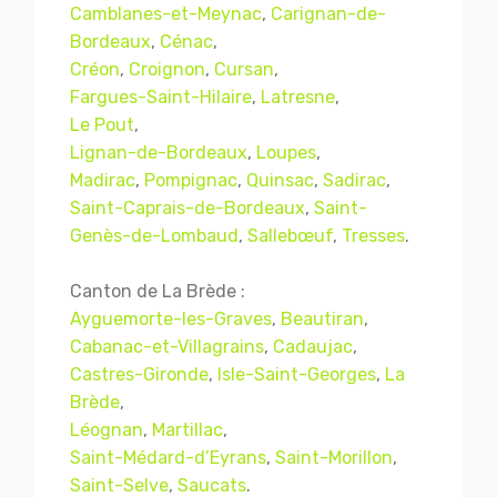
Camblanes-et-Meynac
,
Carignan-de-
Bordeaux
,
Cénac
,
Créon
,
Croignon
,
Cursan
,
Fargues-Saint-Hilaire
,
Latresne
,
Le Pout
,
Lignan-de-Bordeaux
,
Loupes
,
Madirac
,
Pompignac
,
Quinsac
,
Sadirac
,
Saint-Caprais-de-Bordeaux
,
Saint-
Genès-de-Lombaud
,
Sallebœuf
,
Tresses
.
Canton de La Brède :
Ayguemorte-les-Graves
,
Beautiran
,
Cabanac-et-Villagrains
,
Cadaujac
,
Castres-Gironde
,
Isle-Saint-Georges
,
La
Brède
,
Léognan
,
Martillac
,
Saint-Médard-d’Eyrans
,
Saint-Morillon
,
Saint-Selve
,
Saucats
.