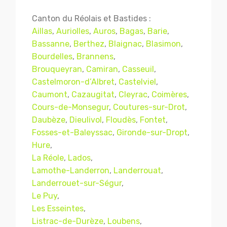
Canton du Réolais et Bastides :
Aillas
,
Auriolles
,
Auros
,
Bagas
,
Barie
,
Bassanne
,
Berthez
,
Blaignac
,
Blasimon
,
Bourdelles
,
Brannens
,
Brouqueyran
,
Camiran
,
Casseuil
,
Castelmoron-d’Albret
,
Castelviel
,
Caumont
,
Cazaugitat
,
Cleyrac
,
Coimères
,
Cours-de-Monsegur
,
Coutures-sur-Drot
,
Daubèze
,
Dieulivol
,
Floudès
,
Fontet
,
Fosses-et-Baleyssac
,
Gironde-sur-Dropt
,
Hure
,
La Réole
,
Lados
,
Lamothe-Landerron
,
Landerrouat
,
Landerrouet-sur-Ségur
,
Le Puy
,
Les Esseintes
,
Listrac-de-Durèze
,
Loubens
,