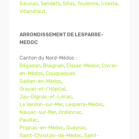
Sauviac
,
Sendets
,
Sillas
,
Toulenne
,
Uzeste
,
Villandraut
.
ARRONDISSEMENT DE LESPARRE-
MEDOC
Canton du Nord-Médoc :
Bégadan
,
Blaignan
,
Cissac-Médoc
,
Civrac-
en-Médoc
,
Couqueques
Mentions légales
CGV
Gaillan-en-Médoc
,
Grayan-et-l’Hôpital
,
Jau-Dignac-et-Loirac
,
Le Verdon-sur-Mer
,
Lesparre-Médoc
,
© Copyright 2018 - 2021
TERMISER
Naujac-sur-Mer
,
Ordonnac
,
TRAITEMENT
- tous droits réservés - site réalisé et
Pauillac
,
référencé par
© MACWIN
Prignac-en-Médoc
,
Queyrac
,
Saint-Christoly-de-Médoc
,
Saint-