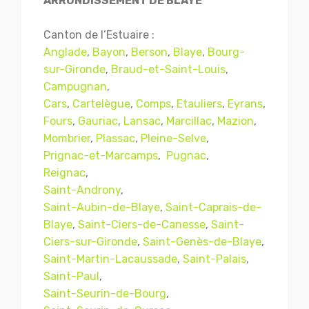
ARRONDISSEMENT DE BLAYE
Canton de l’Estuaire :
Anglade
,
Bayon
,
Berson
,
Blaye
,
Bourg-
sur-Gironde
,
Braud-et-Saint-Louis
,
Campugnan
,
Cars
,
Cartelègue
,
Comps
,
Etauliers
,
Eyrans
,
Fours
,
Gauriac
,
Lansac
,
Marcillac
,
Mazion
,
Mombrier
,
Plassac
,
Pleine-Selve
,
Prignac-et-Marcamps
,
Pugnac
,
Reignac
,
Saint-Androny
,
Saint-Aubin-de-Blaye
,
Saint-Caprais-de-
Blaye
,
Saint-Ciers-de-Canesse
,
Saint-
Ciers-sur-Gironde
,
Saint-Genès-de-Blaye
,
Saint-Martin-Lacaussade
,
Saint-Palais
,
Saint-Paul
,
Saint-Seurin-de-Bourg
,