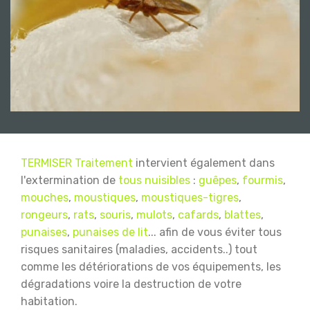
TERMISER Traitement
intervient également dans
l'extermination de
tous nuisibles
:
guêpes
,
fourmis
,
mouches
,
moustiques
,
moustiques-tigres
,
rongeurs
,
rats
,
souris
,
mulots
,
cafards
,
blattes
,
punaises
,
punaises de lit
... afin de vous éviter tous
risques sanitaires (maladies, accidents..) tout
comme les détériorations de vos équipements, les
dégradations voire la destruction de votre
habitation.