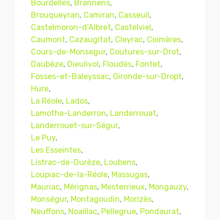
Bourdelles
,
Brannens
,
Brouqueyran
,
Camiran
,
Casseuil
,
Castelmoron-d’Albret
,
Castelviel
,
Caumont
,
Cazaugitat
,
Cleyrac
,
Coimères
,
Cours-de-Monsegur
,
Coutures-sur-Drot
,
Daubèze
,
Dieulivol
,
Floudès
,
Fontet
,
Fosses-et-Baleyssac
,
Gironde-sur-Dropt
,
Hure
,
La Réole
,
Lados
,
Lamothe-Landerron
,
Landerrouat
,
Landerrouet-sur-Ségur
,
Le Puy
,
Les Esseintes
,
Listrac-de-Durèze
,
Loubens
,
Loupiac-de-la-Réole
,
Massugas
,
Mauriac
,
Mérignas
,
Mesterrieux
,
Mongauzy
,
Monségur
,
Montagoudin
,
Morizès
,
Neuffons
,
Noaillac
,
Pellegrue
,
Pondaurat
,