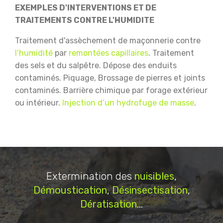
EXEMPLES D'INTERVENTIONS ET DE
TRAITEMENTS CONTRE L'HUMIDITE
Traitement d'assèchement de maçonnerie contre
l’humidité
par
remontées capillaires
.
Traitement
des sels et du salpêtre.
Dépose des enduits
contaminés.
Piquage, Brossage de pierres et joints
contaminés.
Barrière chimique par forage extérieur
ou intérieur.
Injection d’un hydrofuge de masse
.
Extermination des
nuisibles
,
Démoustication
,
Désinsectisation
,
Dératisation
...