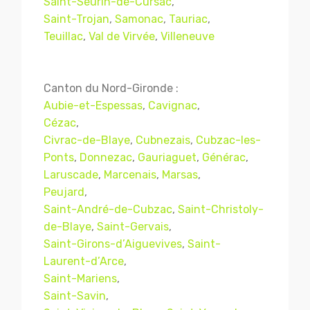
Saint-Seurin-de-Cursac
,
Saint-Trojan
,
Samonac
,
Tauriac
,
Teuillac
,
Val de Virvée
,
Villeneuve
Canton du Nord-Gironde :
Aubie-et-Espessas
,
Cavignac
,
Cézac
,
Civrac-de-Blaye
,
Cubnezais
,
Cubzac-les-
Ponts
,
Donnezac
,
Gauriaguet
,
Générac
,
Laruscade
,
Marcenais
,
Marsas
,
Peujard
,
Saint-André-de-Cubzac
,
Saint-Christoly-
de-Blaye
,
Saint-Gervais
,
Saint-Girons-d’Aiguevives
,
Saint-
Laurent-d’Arce
,
Saint-Mariens
,
Saint-Savin
,