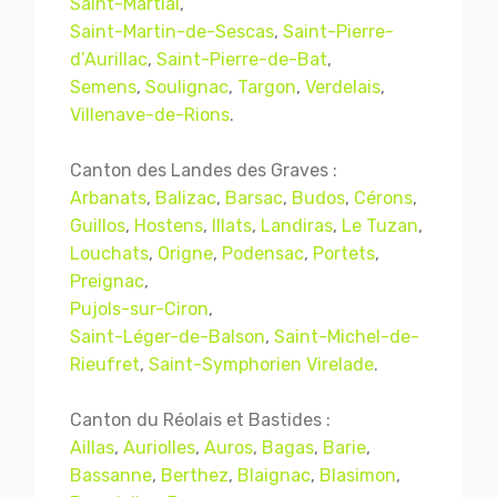
Saint-Martial
,
Saint-Martin-de-Sescas
,
Saint-Pierre-
d’Aurillac
,
Saint-Pierre-de-Bat
,
Semens
,
Soulignac
,
Targon
,
Verdelais
,
Villenave-de-Rions
.
Canton des Landes des Graves :
Arbanats
,
Balizac
,
Barsac
,
Budos
,
Cérons
,
Guillos
,
Hostens
,
Illats
,
Landiras
,
Le Tuzan
,
Louchats
,
Origne
,
Podensac
,
Portets
,
Preignac
,
Pujols-sur-Ciron
,
Saint-Léger-de-Balson
,
Saint-Michel-de-
Rieufret
,
Saint-Symphorien Virelade
.
Canton du Réolais et Bastides :
Aillas
,
Auriolles
,
Auros
,
Bagas
,
Barie
,
Bassanne
,
Berthez
,
Blaignac
,
Blasimon
,