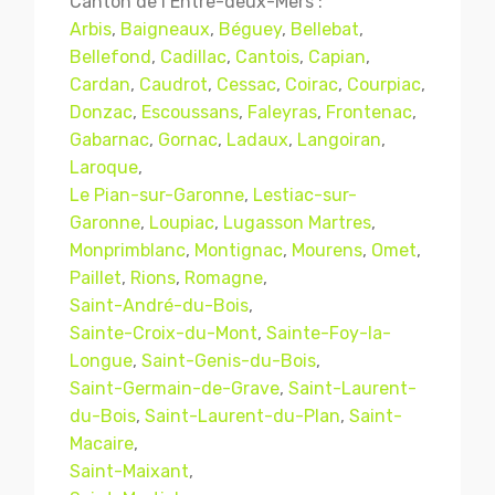
Canton de l’Entre-deux-Mers :
Arbis
,
Baigneaux
,
Béguey
,
Bellebat
,
Bellefond
,
Cadillac
,
Cantois
,
Capian
,
Cardan
,
Caudrot
,
Cessac
,
Coirac
,
Courpiac
,
Donzac
,
Escoussans
,
Faleyras
,
Frontenac
,
Gabarnac
,
Gornac
,
Ladaux
,
Langoiran
,
Laroque
,
Le Pian-sur-Garonne
,
Lestiac-sur-
Garonne
,
Loupiac
,
Lugasson Martres
,
Monprimblanc
,
Montignac
,
Mourens
,
Omet
,
Paillet
,
Rions
,
Romagne
,
Saint-André-du-Bois
,
Sainte-Croix-du-Mont
,
Sainte-Foy-la-
Longue
,
Saint-Genis-du-Bois
,
Saint-Germain-de-Grave
,
Saint-Laurent-
du-Bois
,
Saint-Laurent-du-Plan
,
Saint-
Macaire
,
Saint-Maixant
,