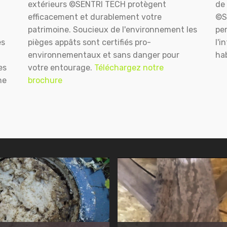
extérieurs ©SENTRI TECH protègent
de 
efficacement et durablement votre
©S
patrimoine. Soucieux de l'environnement les
pe
es
pièges appâts sont certifiés pro-
l'i
environnementaux et sans danger pour
hab
es
votre entourage.
Téléchargez notre
ne
brochure