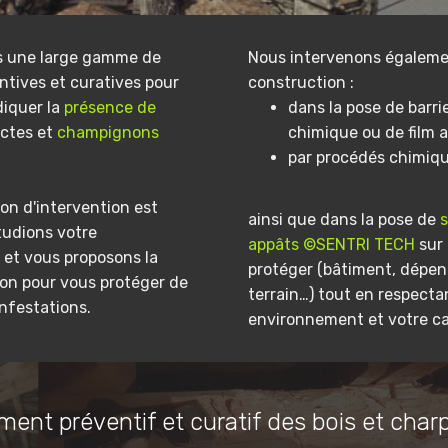
s une large gamme de
Nous intervenons égaleme
ntives et curatives pour
construction :
diquer la
présence de
dans la pose de barri
ectes et
champignons
chimique ou de film a
par procédés chimiq
on d'intervention est
ainsi que dans la pose de
tudions votre
appâts ©SENTRI TECH
sur 
et vous proposons la
protéger (bâtiment, dépe
ion pour vous protéger de
terrain…) tout en respecta
infestations.
environnement et votre ca
ment préventif et curatif des bois et char