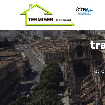
tr
retr