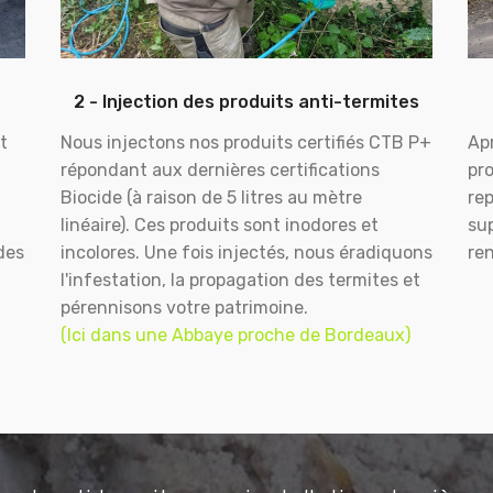
2 - Injection des produits anti-termites
t
Nous injectons nos produits certifiés CTB P+
Apr
répondant aux dernières certifications
pr
Biocide (à raison de 5 litres au mètre
rep
linéaire). Ces produits sont inodores et
sup
des
incolores. Une fois injectés, nous éradiquons
ren
l'infestation, la propagation des termites et
pérennisons votre patrimoine.
(Ici dans une Abbaye proche de Bordeaux)