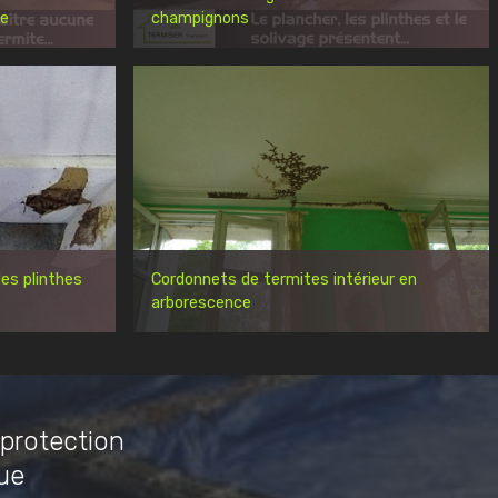
re
champignons
es plinthes
Cordonnets de termites intérieur en
arborescence
 protection
ue