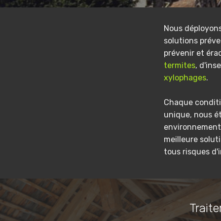
Nous déployon
solutions préve
prévenir et éra
termites
, d'ins
xylophages
.
Chaque conditi
unique, nous é
environnement 
meilleure solut
tous risques d'
Traite