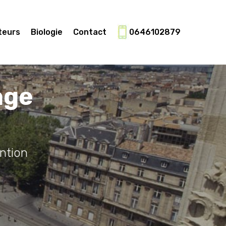
teurs
Biologie
Contact
0646102879
age
ntion