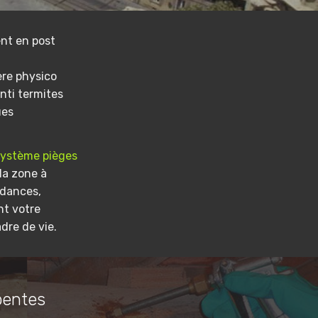
nt en post
ere physico
nti termites
ues
système pièges
la zone à
ndances,
nt votre
dre de vie.
pentes