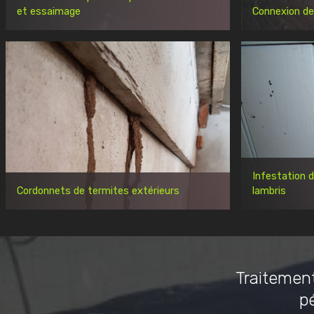
et essaimage
Connexion de
Infestation 
Cordonnets de termites extérieurs
lambris
Traitement
p